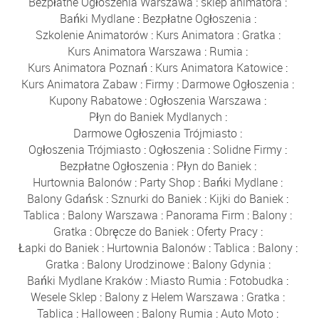
Bezpłatne Ogłoszenia Warszawa
:
sklep animatora
:
Bańki Mydlane
:
Bezpłatne Ogłoszenia
:
Szkolenie Animatorów
:
Kurs Animatora
:
Gratka
:
Kurs Animatora Warszawa
:
Rumia
:
Kurs Animatora Poznań
:
Kurs Animatora Katowice
:
Kurs Animatora Zabaw
:
Firmy
:
Darmowe Ogłoszenia
:
Kupony Rabatowe
:
Ogłoszenia Warszawa
:
Płyn do Baniek Mydlanych
:
Darmowe Ogłoszenia Trójmiasto
:
Ogłoszenia Trójmiasto
:
Ogłoszenia
:
Solidne Firmy
:
Bezpłatne Ogłoszenia
:
Płyn do Baniek
:
Hurtownia Balonów
:
Party Shop
:
Bańki Mydlane
:
Balony Gdańsk
:
Sznurki do Baniek
:
Kijki do Baniek
:
Tablica
:
Balony Warszawa
:
Panorama Firm
:
Balony
:
Gratka
:
Obręcze do Baniek
:
Oferty Pracy
:
Łapki do Baniek
:
Hurtownia Balonów
:
Tablica
:
Balony
:
Gratka
:
Balony Urodzinowe
:
Balony Gdynia
:
Bańki Mydlane Kraków
:
Miasto Rumia
:
Fotobudka
:
Wesele Sklep
:
Balony z Helem Warszawa
:
Gratka
:
Tablica
:
Halloween
:
Balony Rumia
:
Auto Moto
: