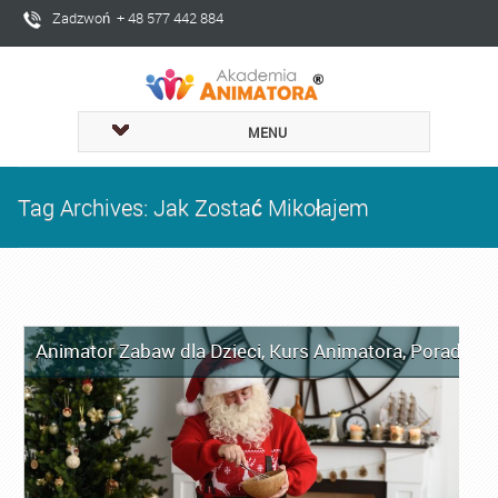
Zadzwoń + 48 577 442 884
MENU
Tag Archives: Jak Zostać Mikołajem
Animator Zabaw dla Dzieci
,
Kurs Animatora
,
Porady dl