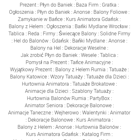
Prezent
:
Płyn do Baniek
:
Baza Firm
:
Gratka
:
Ogłoszenia
:
Płyn do Baniek
:
Anonse
:
Balony Foliowe
:
Zamykanie w Bańce
:
Kurs Animatora Gdańsk
:
Balony z Helem
:
Ogłoszenia
:
Bańki Mydlane Wrocław
:
Tablica
:
Reda
:
Firmy
:
Świecące Balony
:
Solidne Firmy
:
Hel do Balonów
:
Gdańsk
:
Bańki Mydlane
:
Anonse
:
Balony na Hel
:
Dekoracje Weselne
:
Jak zrobić Płyn do Baniek
:
Wesele
:
Tablica
:
Pomysł na Prezent
:
Tańce Animacyjne
:
Wyjątkowy Prezent
:
Balony z Helem Rumia
:
Tatuaże
:
Balony Katowice
:
Wzory Tatuaży
:
Tatuaże dla Dzieci
:
Hurtownia Animatora
:
Tatuaże Brokatowe
:
Animacje dla Dzieci
:
Szablony Tatuaży
:
Hurtownia Balonów Rumia
:
PartyBox
:
Animator Seniora
:
Dekoracje Balonowe
:
Animacje Taneczne
:
Wejherowo
:
Walentynki
:
Animator
:
Dekoracje Balonowe
:
Kurs Animatora
:
Balony z Helem
:
Anonse
:
Hurtownia Balonów
:
Kurs Animatora Gdańsk
:
Katalog Firm
: