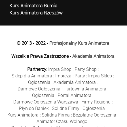
Kurs Animatora Rumia
Kurs Animatora Rzeszów
© 2013 - 2022 -
Profesjonalny Kurs Animatora
Wszelkie Prawa Zastrzeżone -
Akademia Animatora
Partnerzy:
Impra Shop
:
Party Shop
:
Sklep dla Animatora
:
Impreza
:
Party
:
Impra Sklep
:
Ogłoszenia
:
Akademia Animatora
:
Darmowe Ogłoszenia
:
Hurtownia Animatora
:
Ogłoszenia
:
Portal Animatora
:
Darmowe Ogłoszenia Warszawa
:
Firmy Regionu
:
Płyn do Baniek
:
Solidne Firmy
:
Ogłoszenia
:
Kurs Animatora
:
Solidna Firma
:
Bezpłatne Ogłoszenia
:
Animator Czasu Wolnego
: