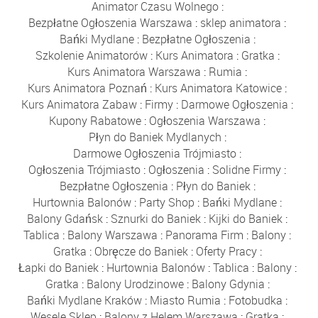
Animator Czasu Wolnego
:
Bezpłatne Ogłoszenia Warszawa
:
sklep animatora
:
Bańki Mydlane
:
Bezpłatne Ogłoszenia
:
Szkolenie Animatorów
:
Kurs Animatora
:
Gratka
:
Kurs Animatora Warszawa
:
Rumia
:
Kurs Animatora Poznań
:
Kurs Animatora Katowice
:
Kurs Animatora Zabaw
:
Firmy
:
Darmowe Ogłoszenia
:
Kupony Rabatowe
:
Ogłoszenia Warszawa
:
Płyn do Baniek Mydlanych
:
Darmowe Ogłoszenia Trójmiasto
:
Ogłoszenia Trójmiasto
:
Ogłoszenia
:
Solidne Firmy
:
Bezpłatne Ogłoszenia
:
Płyn do Baniek
:
Hurtownia Balonów
:
Party Shop
:
Bańki Mydlane
:
Balony Gdańsk
:
Sznurki do Baniek
:
Kijki do Baniek
:
Tablica
:
Balony Warszawa
:
Panorama Firm
:
Balony
:
Gratka
:
Obręcze do Baniek
:
Oferty Pracy
:
Łapki do Baniek
:
Hurtownia Balonów
:
Tablica
:
Balony
:
Gratka
:
Balony Urodzinowe
:
Balony Gdynia
:
Bańki Mydlane Kraków
:
Miasto Rumia
:
Fotobudka
:
Wesele Sklep
:
Balony z Helem Warszawa
:
Gratka
: