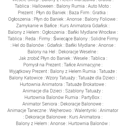
Tablica
:
Halloween
:
Balony Rumia
:
Auto Moto
:
Prezent
:
Płyn do Baniek
:
Baza Firm
:
Gratka
:
Ogłoszenia
:
Płyn do Baniek
:
Anonse
:
Balony Foliowe
:
Zamykanie w Bańce
:
Kurs Animatora Gdańsk
:
Balony z Helem
:
Ogłoszenia
:
Bańki Mydlane Wrocław
:
Tablica
:
Reda
:
Firmy
:
Świecące Balony
:
Solidne Firmy
:
Hel do Balonów
:
Gdańsk
:
Bańki Mydlane
:
Anonse
:
Balony na Hel
:
Dekoracje Weselne
:
Jak zrobić Płyn do Baniek
:
Wesele
:
Tablica
:
Pomysł na Prezent
:
Tańce Animacyjne
:
Wyjątkowy Prezent
:
Balony z Helem Rumia
:
Tatuaże
:
Balony Katowice
:
Wzory Tatuaży
:
Tatuaże dla Dzieci
:
Hurtownia Animatora
:
Tatuaże Brokatowe
:
Animacje dla Dzieci
:
Szablony Tatuaży
:
Hurtownia Balonów Rumia
:
PartyBox
:
Animator Seniora
:
Dekoracje Balonowe
:
Animacje Taneczne
:
Wejherowo
:
Walentynki
:
Animator
:
Dekoracje Balonowe
:
Kurs Animatora
:
Balony z Helem
:
Anonse
:
Hurtownia Balonów
: