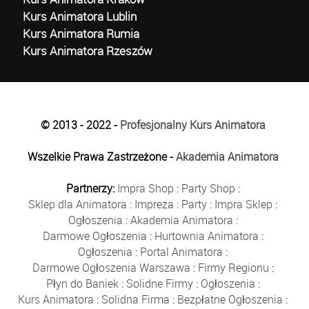
Kurs Animatora Lublin
Kurs Animatora Rumia
Kurs Animatora Rzeszów
© 2013 - 2022 -
Profesjonalny Kurs Animatora
Wszelkie Prawa Zastrzeżone -
Akademia Animatora
Partnerzy:
Impra Shop
:
Party Shop
:
Sklep dla Animatora
:
Impreza
:
Party
:
Impra Sklep
:
Ogłoszenia
:
Akademia Animatora
:
Darmowe Ogłoszenia
:
Hurtownia Animatora
:
Ogłoszenia
:
Portal Animatora
:
Darmowe Ogłoszenia Warszawa
:
Firmy Regionu
:
Płyn do Baniek
:
Solidne Firmy
:
Ogłoszenia
:
Kurs Animatora
:
Solidna Firma
:
Bezpłatne Ogłoszenia
: