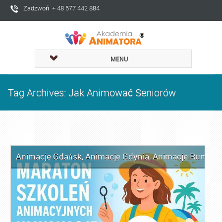
Zadzwoń + 48 577 442 884
MENU
Tag Archives: Jak Animować Seniorów
Animacje Gdańsk
,
Animacje Gdynia
,
Animacje Rumia
,
A