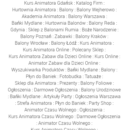
Kurs Animatora Gdańsk
:
Katalog Firm
:
Hurtownia Animatora
:
Balony
:
Balony Wejherowo
:
Akademia Animatora
:
Balony Warszawa
:
Bańki Mydlane
:
Hurtownia Balonów
:
Balony Reda
:
Gdynia
:
Sklep z Balonami Rumia
:
Boże Narodzenie
:
Balony Poznań
:
Zabawki
:
Balony Kraków
:
Balony Wrocław
:
Balony Łódź
:
Kurs Animatora
:
Kurs Animatora Online
:
Polecany Sklep
:
Kurs Animatora Zabaw dla Dzieci Online
:
Kurs Online
:
Animator Zabaw dla Dzieci Online
:
Wyszukiwarka Produktów
:
Bańki Mydlane
:
Balony
:
Płyn do Baniek
:
Fotobudka
:
Tatuaże
:
Sklep dla Animatora
:
Prezenty
:
Balony Foliowe
:
Ogłoszenia
:
Darmowe Ogłoszenia
:
Balony Urodzinowe
:
Bańki Mydlane
:
Artykuły Party
:
Ogłoszenia Warszawa
:
Strefa Animatora
:
Płyn do Baniek
:
Party Shop
:
Animator Czasu Wolnego
:
Ogłoszenia
:
Kurs Animatora Czasu Wolnego
:
Darmowe Ogłoszenia
:
Animator Czasu Wolnego
:
Kurs Animatora Czasu Wolnego
: