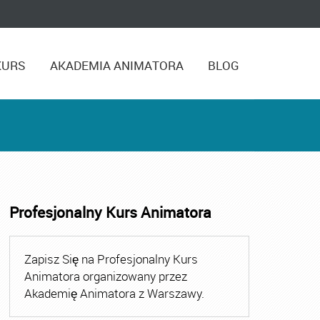
KURS
AKADEMIA ANIMATORA
BLOG
Profesjonalny Kurs Animatora
,
Kurs Animatora Czasu Wolnego Warszawa
,
Kurs Animato
Zapisz Się na Profesjonalny Kurs
Animatora organizowany przez
Akademię Animatora z Warszawy.