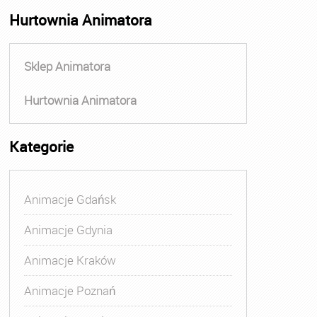
Hurtownia Animatora
Sklep Animatora
Hurtownia Animatora
Kategorie
Animacje Gdańsk
Animacje Gdynia
Animacje Kraków
Animacje Poznań