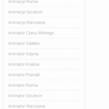
Animacje Rumia
Animacje Szczecin
Animacje Warszawa
Animatora Gdynia
,
Kurs Animatora Katowice
,
Kurs Animato
Animator Czasu Wolnego
Animator Gdańsk
Animator Gdynia
Animator Kraków
Animator Poznań
Animator Rumia
Animator Szczecin
Animator Warszawa