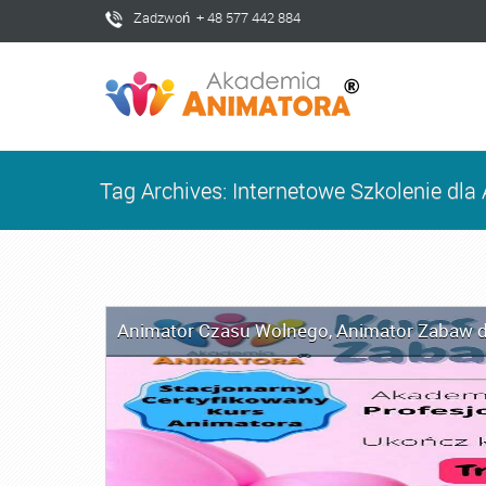
Zadzwoń + 48 577 442 884
Tag Archives: Internetowe Szkolenie dl
Animator Czasu Wolnego
,
Animator Zabaw d