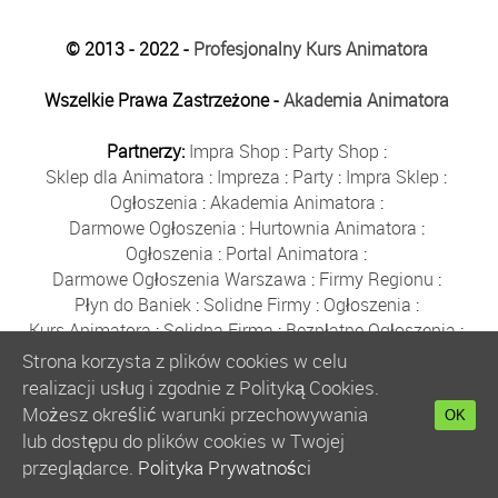
© 2013 - 2022 -
Profesjonalny Kurs Animatora
Wszelkie Prawa Zastrzeżone -
Akademia Animatora
Partnerzy:
Impra Shop
:
Party Shop
:
Sklep dla Animatora
:
Impreza
:
Party
:
Impra Sklep
:
Ogłoszenia
:
Akademia Animatora
:
Darmowe Ogłoszenia
:
Hurtownia Animatora
:
Ogłoszenia
:
Portal Animatora
:
Darmowe Ogłoszenia Warszawa
:
Firmy Regionu
:
Płyn do Baniek
:
Solidne Firmy
:
Ogłoszenia
:
Kurs Animatora
:
Solidna Firma
:
Bezpłatne Ogłoszenia
:
Animator Czasu Wolnego
:
Strona korzysta z plików cookies w celu
Bezpłatne Ogłoszenia Warszawa
:
sklep animatora
:
realizacji usług i zgodnie z Polityką Cookies.
Bańki Mydlane
:
Bezpłatne Ogłoszenia
:
Możesz określić warunki przechowywania
OK
Szkolenie Animatorów
:
Kurs Animatora
:
Gratka
:
lub dostępu do plików cookies w Twojej
Kurs Animatora Warszawa
:
Rumia
:
przeglądarce.
Polityka Prywatności
Kurs Animatora Poznań
:
Kurs Animatora Katowice
: