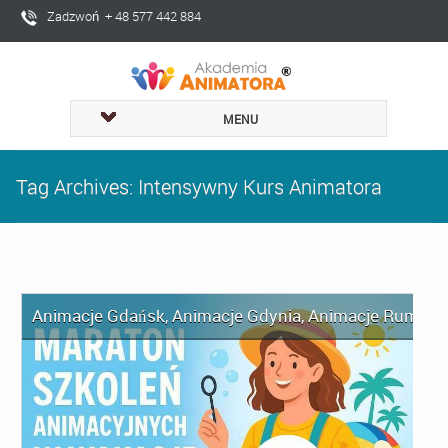
Zadzwoń + 48 577 442 884
MENU
Tag Archives: Intensywny Kurs Animatora
Animacje Gdańsk
,
Animacje Gdynia
,
Animacje Rumia
,
A