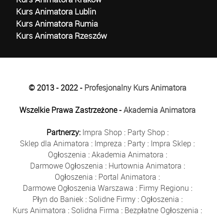
Kurs Animatora Lublin
Kurs Animatora Rumia
Kurs Animatora Rzeszów
© 2013 - 2022 -
Profesjonalny Kurs Animatora
Wszelkie Prawa Zastrzeżone -
Akademia Animatora
Partnerzy:
Impra Shop
:
Party Shop
:
Sklep dla Animatora
:
Impreza
:
Party
:
Impra Sklep
:
Ogłoszenia
:
Akademia Animatora
:
Darmowe Ogłoszenia
:
Hurtownia Animatora
:
Ogłoszenia
:
Portal Animatora
:
Darmowe Ogłoszenia Warszawa
:
Firmy Regionu
:
Płyn do Baniek
:
Solidne Firmy
:
Ogłoszenia
:
Kurs Animatora
:
Solidna Firma
:
Bezpłatne Ogłoszenia
: