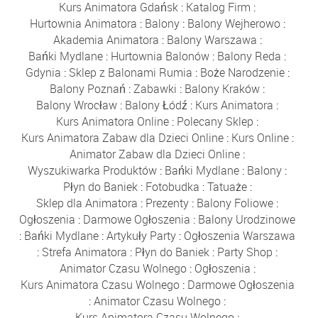
Kurs Animatora Gdańsk
:
Katalog Firm
:
Hurtownia Animatora
:
Balony
:
Balony Wejherowo
:
Akademia Animatora
:
Balony Warszawa
:
Bańki Mydlane
:
Hurtownia Balonów
:
Balony Reda
:
Gdynia
:
Sklep z Balonami Rumia
:
Boże Narodzenie
:
Balony Poznań
:
Zabawki
:
Balony Kraków
:
Balony Wrocław
:
Balony Łódź
:
Kurs Animatora
:
Kurs Animatora Online
:
Polecany Sklep
:
Kurs Animatora Zabaw dla Dzieci Online
:
Kurs Online
:
Animator Zabaw dla Dzieci Online
:
Wyszukiwarka Produktów
:
Bańki Mydlane
:
Balony
:
Płyn do Baniek
:
Fotobudka
:
Tatuaże
:
Sklep dla Animatora
:
Prezenty
:
Balony Foliowe
:
Ogłoszenia
:
Darmowe Ogłoszenia
:
Balony Urodzinowe
:
Bańki Mydlane
:
Artykuły Party
:
Ogłoszenia Warszawa
:
Strefa Animatora
:
Płyn do Baniek
:
Party Shop
:
Animator Czasu Wolnego
:
Ogłoszenia
:
Kurs Animatora Czasu Wolnego
:
Darmowe Ogłoszenia
:
Animator Czasu Wolnego
:
Kurs Animatora Czasu Wolnego
: