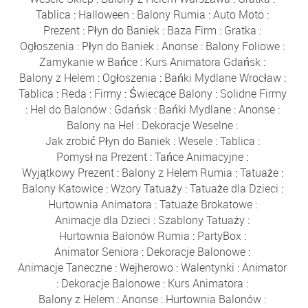
Tablica
:
Halloween
:
Balony Rumia
:
Auto Moto
:
Prezent
:
Płyn do Baniek
:
Baza Firm
:
Gratka
:
Ogłoszenia
:
Płyn do Baniek
:
Anonse
:
Balony Foliowe
:
Zamykanie w Bańce
:
Kurs Animatora Gdańsk
:
Balony z Helem
:
Ogłoszenia
:
Bańki Mydlane Wrocław
:
Tablica
:
Reda
:
Firmy
:
Świecące Balony
:
Solidne Firmy
:
Hel do Balonów
:
Gdańsk
:
Bańki Mydlane
:
Anonse
:
Balony na Hel
:
Dekoracje Weselne
:
Jak zrobić Płyn do Baniek
:
Wesele
:
Tablica
:
Pomysł na Prezent
:
Tańce Animacyjne
:
Wyjątkowy Prezent
:
Balony z Helem Rumia
:
Tatuaże
:
Balony Katowice
:
Wzory Tatuaży
:
Tatuaże dla Dzieci
:
Hurtownia Animatora
:
Tatuaże Brokatowe
:
Animacje dla Dzieci
:
Szablony Tatuaży
:
Hurtownia Balonów Rumia
:
PartyBox
:
Animator Seniora
:
Dekoracje Balonowe
:
Animacje Taneczne
:
Wejherowo
:
Walentynki
:
Animator
:
Dekoracje Balonowe
:
Kurs Animatora
:
Balony z Helem
:
Anonse
:
Hurtownia Balonów
: