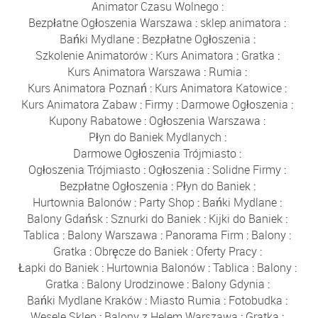
Animator Czasu Wolnego
:
Bezpłatne Ogłoszenia Warszawa
:
sklep animatora
:
Bańki Mydlane
:
Bezpłatne Ogłoszenia
:
Szkolenie Animatorów
:
Kurs Animatora
:
Gratka
:
Kurs Animatora Warszawa
:
Rumia
:
Kurs Animatora Poznań
:
Kurs Animatora Katowice
:
Kurs Animatora Zabaw
:
Firmy
:
Darmowe Ogłoszenia
:
Kupony Rabatowe
:
Ogłoszenia Warszawa
:
Płyn do Baniek Mydlanych
:
Darmowe Ogłoszenia Trójmiasto
:
Ogłoszenia Trójmiasto
:
Ogłoszenia
:
Solidne Firmy
:
Bezpłatne Ogłoszenia
:
Płyn do Baniek
:
Hurtownia Balonów
:
Party Shop
:
Bańki Mydlane
:
Balony Gdańsk
:
Sznurki do Baniek
:
Kijki do Baniek
:
Tablica
:
Balony Warszawa
:
Panorama Firm
:
Balony
:
Gratka
:
Obręcze do Baniek
:
Oferty Pracy
:
Łapki do Baniek
:
Hurtownia Balonów
:
Tablica
:
Balony
:
Gratka
:
Balony Urodzinowe
:
Balony Gdynia
:
Bańki Mydlane Kraków
:
Miasto Rumia
:
Fotobudka
:
Wesele Sklep
:
Balony z Helem Warszawa
:
Gratka
: