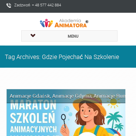
Zadzwoń + 48 577 442 884
MENU
Tag Archives: Gdzie Pojechać Na Szkolenie
Animacje Gdańsk
,
Animacje Gdynia
,
Animacje Rumia
,
A