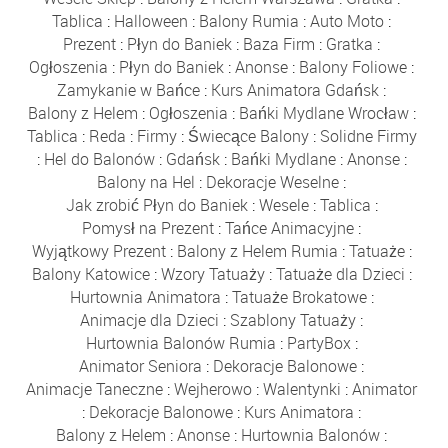
Tablica
:
Halloween
:
Balony Rumia
:
Auto Moto
:
Prezent
:
Płyn do Baniek
:
Baza Firm
:
Gratka
:
Ogłoszenia
:
Płyn do Baniek
:
Anonse
:
Balony Foliowe
:
Zamykanie w Bańce
:
Kurs Animatora Gdańsk
:
Balony z Helem
:
Ogłoszenia
:
Bańki Mydlane Wrocław
:
Tablica
:
Reda
:
Firmy
:
Świecące Balony
:
Solidne Firmy
:
Hel do Balonów
:
Gdańsk
:
Bańki Mydlane
:
Anonse
:
Balony na Hel
:
Dekoracje Weselne
:
Jak zrobić Płyn do Baniek
:
Wesele
:
Tablica
:
Pomysł na Prezent
:
Tańce Animacyjne
:
Wyjątkowy Prezent
:
Balony z Helem Rumia
:
Tatuaże
:
Balony Katowice
:
Wzory Tatuaży
:
Tatuaże dla Dzieci
:
Hurtownia Animatora
:
Tatuaże Brokatowe
:
Animacje dla Dzieci
:
Szablony Tatuaży
:
Hurtownia Balonów Rumia
:
PartyBox
:
Animator Seniora
:
Dekoracje Balonowe
:
Animacje Taneczne
:
Wejherowo
:
Walentynki
:
Animator
:
Dekoracje Balonowe
:
Kurs Animatora
:
Balony z Helem
:
Anonse
:
Hurtownia Balonów
: