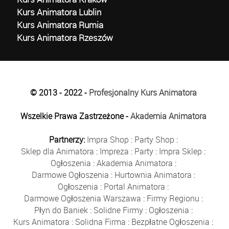
Kurs Animatora Lublin
Kurs Animatora Rumia
Kurs Animatora Rzeszów
© 2013 - 2022 -
Profesjonalny Kurs Animatora
Wszelkie Prawa Zastrzeżone -
Akademia Animatora
Partnerzy:
Impra Shop
:
Party Shop
:
Sklep dla Animatora
:
Impreza
:
Party
:
Impra Sklep
:
Ogłoszenia
:
Akademia Animatora
:
Darmowe Ogłoszenia
:
Hurtownia Animatora
:
Ogłoszenia
:
Portal Animatora
:
Darmowe Ogłoszenia Warszawa
:
Firmy Regionu
:
Płyn do Baniek
:
Solidne Firmy
:
Ogłoszenia
:
Kurs Animatora
:
Solidna Firma
:
Bezpłatne Ogłoszenia
: