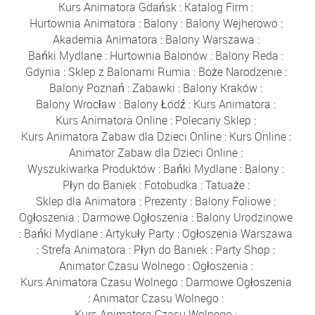
Kurs Animatora Gdańsk
:
Katalog Firm
:
Hurtownia Animatora
:
Balony
:
Balony Wejherowo
:
Akademia Animatora
:
Balony Warszawa
:
Bańki Mydlane
:
Hurtownia Balonów
:
Balony Reda
:
Gdynia
:
Sklep z Balonami Rumia
:
Boże Narodzenie
:
Balony Poznań
:
Zabawki
:
Balony Kraków
:
Balony Wrocław
:
Balony Łódź
:
Kurs Animatora
:
Kurs Animatora Online
:
Polecany Sklep
:
Kurs Animatora Zabaw dla Dzieci Online
:
Kurs Online
:
Animator Zabaw dla Dzieci Online
:
Wyszukiwarka Produktów
:
Bańki Mydlane
:
Balony
:
Płyn do Baniek
:
Fotobudka
:
Tatuaże
:
Sklep dla Animatora
:
Prezenty
:
Balony Foliowe
:
Ogłoszenia
:
Darmowe Ogłoszenia
:
Balony Urodzinowe
:
Bańki Mydlane
:
Artykuły Party
:
Ogłoszenia Warszawa
:
Strefa Animatora
:
Płyn do Baniek
:
Party Shop
:
Animator Czasu Wolnego
:
Ogłoszenia
:
Kurs Animatora Czasu Wolnego
:
Darmowe Ogłoszenia
:
Animator Czasu Wolnego
:
Kurs Animatora Czasu Wolnego
: