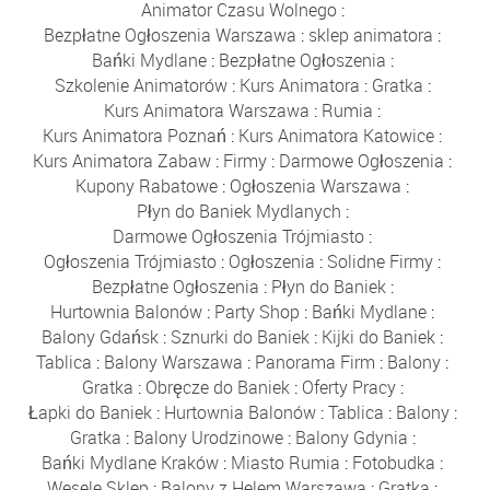
Animator Czasu Wolnego
:
Bezpłatne Ogłoszenia Warszawa
:
sklep animatora
:
Bańki Mydlane
:
Bezpłatne Ogłoszenia
:
Szkolenie Animatorów
:
Kurs Animatora
:
Gratka
:
Kurs Animatora Warszawa
:
Rumia
:
Kurs Animatora Poznań
:
Kurs Animatora Katowice
:
Kurs Animatora Zabaw
:
Firmy
:
Darmowe Ogłoszenia
:
Kupony Rabatowe
:
Ogłoszenia Warszawa
:
Płyn do Baniek Mydlanych
:
Darmowe Ogłoszenia Trójmiasto
:
Ogłoszenia Trójmiasto
:
Ogłoszenia
:
Solidne Firmy
:
Bezpłatne Ogłoszenia
:
Płyn do Baniek
:
Hurtownia Balonów
:
Party Shop
:
Bańki Mydlane
:
Balony Gdańsk
:
Sznurki do Baniek
:
Kijki do Baniek
:
Tablica
:
Balony Warszawa
:
Panorama Firm
:
Balony
:
Gratka
:
Obręcze do Baniek
:
Oferty Pracy
:
Łapki do Baniek
:
Hurtownia Balonów
:
Tablica
:
Balony
:
Gratka
:
Balony Urodzinowe
:
Balony Gdynia
:
Bańki Mydlane Kraków
:
Miasto Rumia
:
Fotobudka
:
Wesele Sklep
:
Balony z Helem Warszawa
:
Gratka
: