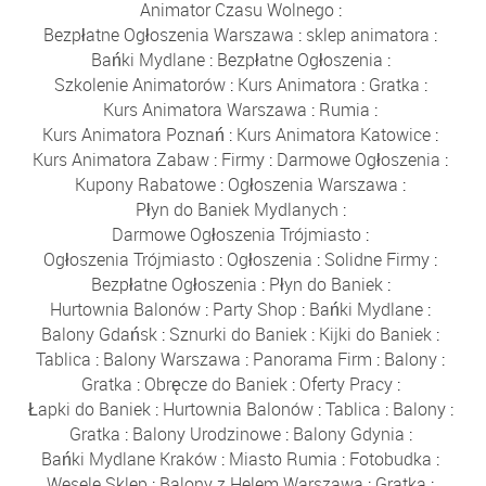
Animator Czasu Wolnego
:
Bezpłatne Ogłoszenia Warszawa
:
sklep animatora
:
Bańki Mydlane
:
Bezpłatne Ogłoszenia
:
Szkolenie Animatorów
:
Kurs Animatora
:
Gratka
:
Kurs Animatora Warszawa
:
Rumia
:
Kurs Animatora Poznań
:
Kurs Animatora Katowice
:
Kurs Animatora Zabaw
:
Firmy
:
Darmowe Ogłoszenia
:
Kupony Rabatowe
:
Ogłoszenia Warszawa
:
Płyn do Baniek Mydlanych
:
Darmowe Ogłoszenia Trójmiasto
:
Ogłoszenia Trójmiasto
:
Ogłoszenia
:
Solidne Firmy
:
Bezpłatne Ogłoszenia
:
Płyn do Baniek
:
Hurtownia Balonów
:
Party Shop
:
Bańki Mydlane
:
Balony Gdańsk
:
Sznurki do Baniek
:
Kijki do Baniek
:
Tablica
:
Balony Warszawa
:
Panorama Firm
:
Balony
:
Gratka
:
Obręcze do Baniek
:
Oferty Pracy
:
Łapki do Baniek
:
Hurtownia Balonów
:
Tablica
:
Balony
:
Gratka
:
Balony Urodzinowe
:
Balony Gdynia
:
Bańki Mydlane Kraków
:
Miasto Rumia
:
Fotobudka
:
Wesele Sklep
:
Balony z Helem Warszawa
:
Gratka
: