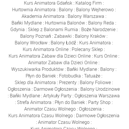
Kurs Animatora Gdańsk
:
Katalog Firm
:
Hurtownia Animatora
:
Balony
:
Balony Wejherowo
:
Akademia Animatora
:
Balony Warszawa
:
Bańki Mydlane
:
Hurtownia Balonów
:
Balony Reda
:
Gdynia
:
Sklep z Balonami Rumia
:
Boże Narodzenie
:
Balony Poznań
:
Zabawki
:
Balony Kraków
:
Balony Wrocław
:
Balony Łódź
:
Kurs Animatora
:
Kurs Animatora Online
:
Polecany Sklep
:
Kurs Animatora Zabaw dla Dzieci Online
:
Kurs Online
:
Animator Zabaw dla Dzieci Online
:
Wyszukiwarka Produktów
:
Bańki Mydlane
:
Balony
:
Płyn do Baniek
:
Fotobudka
:
Tatuaże
:
Sklep dla Animatora
:
Prezenty
:
Balony Foliowe
:
Ogłoszenia
:
Darmowe Ogłoszenia
:
Balony Urodzinowe
:
Bańki Mydlane
:
Artykuły Party
:
Ogłoszenia Warszawa
:
Strefa Animatora
:
Płyn do Baniek
:
Party Shop
:
Animator Czasu Wolnego
:
Ogłoszenia
:
Kurs Animatora Czasu Wolnego
:
Darmowe Ogłoszenia
:
Animator Czasu Wolnego
:
Kurs Animatora Czasu Wolnego
: