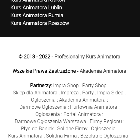
Kurs Animatora Lublin
Kurs Animatora Rumia
Kurs Animatora Rzeszów
© 2013 - 2022 -
Profesjonalny Kurs Animatora
Wszelkie Prawa Zastrzeżone -
Akademia Animatora
Partnerzy:
Impra Shop
:
Party Shop
:
Sklep dla Animatora
:
Impreza
:
Party
:
Impra Sklep
:
Ogłoszenia
:
Akademia Animatora
:
Darmowe Ogłoszenia
:
Hurtownia Animatora
:
Ogłoszenia
:
Portal Animatora
:
Darmowe Ogłoszenia Warszawa
:
Firmy Regionu
:
Płyn do Baniek
:
Solidne Firmy
:
Ogłoszenia
:
Kurs Animatora
:
Solidna Firma
:
Bezpłatne Ogłoszenia
: