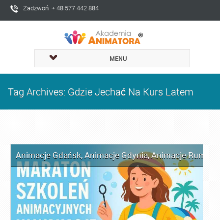
Zadzwoń + 48 577 442 884
MENU
Tag Archives: Gdzie Jechać Na Kurs Latem
Animacje Gdańsk
,
Animacje Gdynia
,
Animacje Rumia
,
A