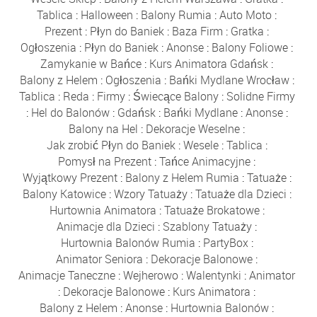
Tablica
:
Halloween
:
Balony Rumia
:
Auto Moto
:
Prezent
:
Płyn do Baniek
:
Baza Firm
:
Gratka
:
Ogłoszenia
:
Płyn do Baniek
:
Anonse
:
Balony Foliowe
:
Zamykanie w Bańce
:
Kurs Animatora Gdańsk
:
Balony z Helem
:
Ogłoszenia
:
Bańki Mydlane Wrocław
:
Tablica
:
Reda
:
Firmy
:
Świecące Balony
:
Solidne Firmy
:
Hel do Balonów
:
Gdańsk
:
Bańki Mydlane
:
Anonse
:
Balony na Hel
:
Dekoracje Weselne
:
Jak zrobić Płyn do Baniek
:
Wesele
:
Tablica
:
Pomysł na Prezent
:
Tańce Animacyjne
:
Wyjątkowy Prezent
:
Balony z Helem Rumia
:
Tatuaże
:
Balony Katowice
:
Wzory Tatuaży
:
Tatuaże dla Dzieci
:
Hurtownia Animatora
:
Tatuaże Brokatowe
:
Animacje dla Dzieci
:
Szablony Tatuaży
:
Hurtownia Balonów Rumia
:
PartyBox
:
Animator Seniora
:
Dekoracje Balonowe
:
Animacje Taneczne
:
Wejherowo
:
Walentynki
:
Animator
:
Dekoracje Balonowe
:
Kurs Animatora
:
Balony z Helem
:
Anonse
:
Hurtownia Balonów
: