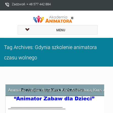
Zadzwoń + 48 577 442 884
MENU
Tag Archives: Gdynia szkolenie animatora
czasu wolnego
Animator Zabaw dla Dzieci
,
Kurs Animatora
,
Kurs Anim