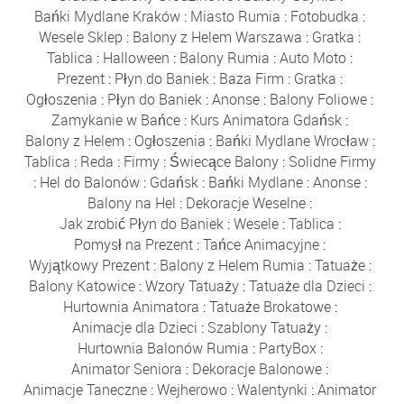
Bańki Mydlane Kraków
:
Miasto Rumia
:
Fotobudka
:
Wesele Sklep
:
Balony z Helem Warszawa
:
Gratka
:
Tablica
:
Halloween
:
Balony Rumia
:
Auto Moto
:
Prezent
:
Płyn do Baniek
:
Baza Firm
:
Gratka
:
Ogłoszenia
:
Płyn do Baniek
:
Anonse
:
Balony Foliowe
:
Zamykanie w Bańce
:
Kurs Animatora Gdańsk
:
Balony z Helem
:
Ogłoszenia
:
Bańki Mydlane Wrocław
:
Tablica
:
Reda
:
Firmy
:
Świecące Balony
:
Solidne Firmy
:
Hel do Balonów
:
Gdańsk
:
Bańki Mydlane
:
Anonse
:
Balony na Hel
:
Dekoracje Weselne
:
Jak zrobić Płyn do Baniek
:
Wesele
:
Tablica
:
Pomysł na Prezent
:
Tańce Animacyjne
:
Wyjątkowy Prezent
:
Balony z Helem Rumia
:
Tatuaże
:
Balony Katowice
:
Wzory Tatuaży
:
Tatuaże dla Dzieci
:
Hurtownia Animatora
:
Tatuaże Brokatowe
:
Animacje dla Dzieci
:
Szablony Tatuaży
:
Hurtownia Balonów Rumia
:
PartyBox
:
Animator Seniora
:
Dekoracje Balonowe
:
Animacje Taneczne
:
Wejherowo
:
Walentynki
:
Animator