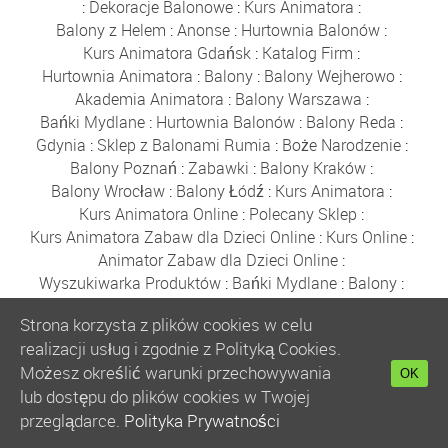
:
Dekoracje Balonowe
:
Kurs Animatora
:
Balony z Helem
:
Anonse
:
Hurtownia Balonów
:
Kurs Animatora Gdańsk
:
Katalog Firm
:
Hurtownia Animatora
:
Balony
:
Balony Wejherowo
:
Akademia Animatora
:
Balony Warszawa
:
Bańki Mydlane
:
Hurtownia Balonów
:
Balony Reda
:
Gdynia
:
Sklep z Balonami Rumia
:
Boże Narodzenie
:
Balony Poznań
:
Zabawki
:
Balony Kraków
:
Balony Wrocław
:
Balony Łódź
:
Kurs Animatora
:
Kurs Animatora Online
:
Polecany Sklep
:
Kurs Animatora Zabaw dla Dzieci Online
:
Kurs Online
:
Animator Zabaw dla Dzieci Online
:
Wyszukiwarka Produktów
:
Bańki Mydlane
:
Balony
:
Płyn do Baniek
:
Fotobudka
:
Tatuaże
:
Strona korzysta z plików cookies w celu
Sklep dla Animatora
:
Prezenty
:
Balony Foliowe
:
realizacji usług i zgodnie z Polityką Cookies.
Ogłoszenia
:
Darmowe Ogłoszenia
:
Balony Urodzinowe
Możesz określić warunki przechowywania
:
Bańki Mydlane
:
Artykuły Party
:
Ogłoszenia Warszawa
OK
lub dostępu do plików cookies w Twojej
:
Strefa Animatora
:
Płyn do Baniek
:
Party Shop
:
przeglądarce.
Polityka Prywatności
Animator Czasu Wolnego
:
Ogłoszenia
:
Kurs Animatora Czasu Wolnego
:
Darmowe Ogłoszenia