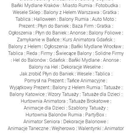
Bańki Mydlane Kraków
:
Miasto Rumia
:
Fotobudka
:
Wesele Sklep
:
Balony z Helem Warszawa
:
Gratka
:
Tablica
:
Halloween
:
Balony Rumia
:
Auto Moto
:
Prezent
:
Płyn do Baniek
:
Baza Firm
:
Gratka
:
Ogłoszenia
:
Płyn do Baniek
:
Anonse
:
Balony Foliowe
:
Zamykanie w Bańce
:
Kurs Animatora Gdańsk
:
Balony z Helem
:
Ogłoszenia
:
Bańki Mydlane Wrocław
:
Tablica
:
Reda
:
Firmy
:
Świecące Balony
:
Solidne Firmy
:
Hel do Balonów
:
Gdańsk
:
Bańki Mydlane
:
Anonse
:
Balony na Hel
:
Dekoracje Weselne
:
Jak zrobić Płyn do Baniek
:
Wesele
:
Tablica
:
Pomysł na Prezent
:
Tańce Animacyjne
:
Wyjątkowy Prezent
:
Balony z Helem Rumia
:
Tatuaże
:
Balony Katowice
:
Wzory Tatuaży
:
Tatuaże dla Dzieci
:
Hurtownia Animatora
:
Tatuaże Brokatowe
:
Animacje dla Dzieci
:
Szablony Tatuaży
:
Hurtownia Balonów Rumia
:
PartyBox
:
Animator Seniora
:
Dekoracje Balonowe
:
Animacje Taneczne
:
Wejherowo
:
Walentynki
:
Animator