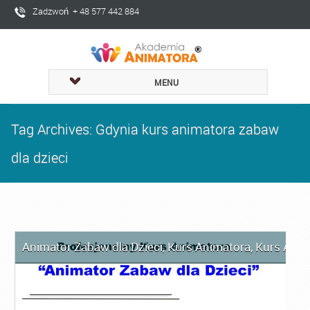
Zadzwoń + 48 577 442 884
MENU
Tag Archives: Gdynia kurs animatora zabaw
dla dzieci
Animator Zabaw dla Dzieci
,
Kurs Animatora
,
Kurs Anim