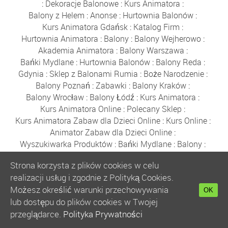
:
Dekoracje Balonowe
:
Kurs Animatora
:
Balony z Helem
:
Anonse
:
Hurtownia Balonów
:
Kurs Animatora Gdańsk
:
Katalog Firm
:
Hurtownia Animatora
:
Balony
:
Balony Wejherowo
:
Akademia Animatora
:
Balony Warszawa
:
Bańki Mydlane
:
Hurtownia Balonów
:
Balony Reda
:
Gdynia
:
Sklep z Balonami Rumia
:
Boże Narodzenie
:
Balony Poznań
:
Zabawki
:
Balony Kraków
:
Balony Wrocław
:
Balony Łódź
:
Kurs Animatora
:
Kurs Animatora Online
:
Polecany Sklep
:
Kurs Animatora Zabaw dla Dzieci Online
:
Kurs Online
:
Animator Zabaw dla Dzieci Online
:
Wyszukiwarka Produktów
:
Bańki Mydlane
:
Balony
:
Płyn do Baniek
:
Fotobudka
:
Tatuaże
:
Strona korzysta z plików cookies w celu
Sklep dla Animatora
:
Prezenty
:
Balony Foliowe
:
realizacji usług i zgodnie z Polityką Cookies.
Ogłoszenia
:
Darmowe Ogłoszenia
:
Balony Urodzinowe
Możesz określić warunki przechowywania
:
Bańki Mydlane
:
Artykuły Party
:
Ogłoszenia Warszawa
OK
lub dostępu do plików cookies w Twojej
:
Strefa Animatora
:
Płyn do Baniek
:
Party Shop
:
przeglądarce.
Polityka Prywatności
Animator Czasu Wolnego
:
Ogłoszenia
:
Kurs Animatora Czasu Wolnego
:
Darmowe Ogłoszenia