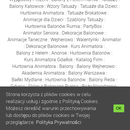
Balony Katowice
:
Wzory Tatuaży
:
Tatuaże dla Dzieci
:
Hurtownia Animatora
:
Tatuaże Brokatowe
:
Animacje dla Dzieci
:
Szablony Tatuaży
:
Hurtownia Balonów Rumia
:
PartyBox
:
Animator Seniora
:
Dekoracje Balonowe
:
Animacje Taneczne
:
Wejherowo
:
Walentynki
:
Animator
:
Dekoracje Balonowe
:
Kurs Animatora
:
Balony z Helem
:
Anonse
:
Hurtownia Balonów
:
Kurs Animatora Gdańsk
:
Katalog Firm
:
Hurtownia Animatora
:
Balony
:
Balony Wejherowo
:
Akademia Animatora
:
Balony Warszawa
:
Bańki Mydlane
:
Hurtownia Balonów
:
Balony Reda
:
Gdynia
:
Sklep z Balonami Rumia
:
Boże Narodzenie
:
Balony Poznań
:
Zabawki
:
Balony Kraków
:
Strona korzysta z plików cookies w celu
Balony Wrocław
:
Balony Łódź
:
Kurs Animatora
:
realizacji usług i zgodnie z Polityką Cookies.
Kurs Animatora Online
:
Polecany Sklep
:
Możesz określić warunki przechowywania
OK
Kurs Animatora Zabaw dla Dzieci Online
:
Kurs Online
:
lub dostępu do plików cookies w Twojej
Animator Zabaw dla Dzieci Online
:
przeglądarce.
Polityka Prywatności
Wyszukiwarka Produktów
:
Bańki Mydlane
:
Balony
: