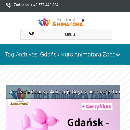
Zadzwoń + 48 577 442 884
MENU
Tag Archives: Gdańsk Kurs Animatora Zabaw
Animacje Gdańsk
,
Animacje Gdynia
,
Animacje Rumia
,
A