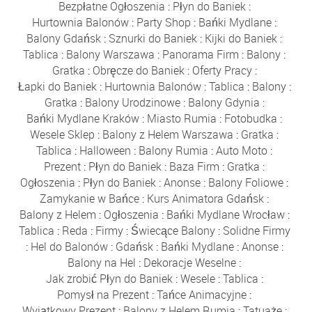
Bezpłatne Ogłoszenia
:
Płyn do Baniek
:
Hurtownia Balonów
:
Party Shop
:
Bańki Mydlane
:
Balony Gdańsk
:
Sznurki do Baniek
:
Kijki do Baniek
:
Tablica
:
Balony Warszawa
:
Panorama Firm
:
Balony
:
Gratka
:
Obręcze do Baniek
:
Oferty Pracy
:
Łapki do Baniek
:
Hurtownia Balonów
:
Tablica
:
Balony
:
Gratka
:
Balony Urodzinowe
:
Balony Gdynia
:
Bańki Mydlane Kraków
:
Miasto Rumia
:
Fotobudka
:
Wesele Sklep
:
Balony z Helem Warszawa
:
Gratka
:
Tablica
:
Halloween
:
Balony Rumia
:
Auto Moto
:
Prezent
:
Płyn do Baniek
:
Baza Firm
:
Gratka
:
Ogłoszenia
:
Płyn do Baniek
:
Anonse
:
Balony Foliowe
:
Zamykanie w Bańce
:
Kurs Animatora Gdańsk
:
Balony z Helem
:
Ogłoszenia
:
Bańki Mydlane Wrocław
:
Tablica
:
Reda
:
Firmy
:
Świecące Balony
:
Solidne Firmy
:
Hel do Balonów
:
Gdańsk
:
Bańki Mydlane
:
Anonse
:
Balony na Hel
:
Dekoracje Weselne
:
Jak zrobić Płyn do Baniek
:
Wesele
:
Tablica
:
Pomysł na Prezent
:
Tańce Animacyjne
:
Wyjątkowy Prezent
:
Balony z Helem Rumia
:
Tatuaże
: