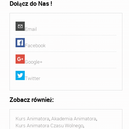
Dołącz do Nas !
Email
Facebook
Google+
Twitter
Zobacz również:
Kurs Animatora
,
Akademia Animatora
,
Kurs Animatora Czasu Wolnego
,