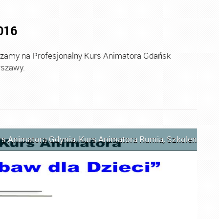
016
my na Profesjonalny Kurs Animatora Gdańsk
rszawy.
rs Animatora Gdynia
,
Kurs Animatora Rumia
,
Szkolenie An