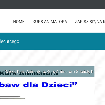
HOME
KURS ANIMATORA
ZAPISZ SIĘ NA 
iecięcego
la Dzieci
,
Kurs Animatora
,
Kurs Animatora Gdańsk
,
Kurs An