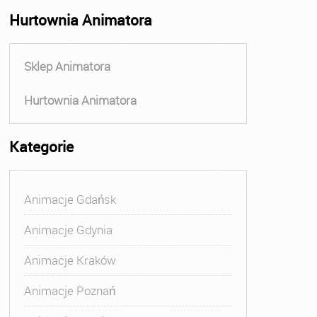
Hurtownia Animatora
Sklep Animatora
Hurtownia Animatora
Kategorie
Animacje Gdańsk
Animacje Gdynia
Animacje Kraków
Animacje Poznań