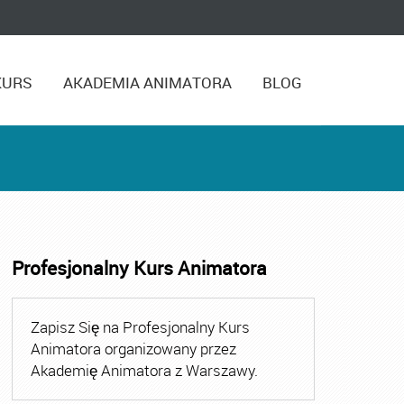
KURS
AKADEMIA ANIMATORA
BLOG
Profesjonalny Kurs Animatora
imatora Gdynia
,
Kurs Animatora Rumia
,
Kurs Animatora Z
Zapisz Się na Profesjonalny Kurs
Animatora organizowany przez
Akademię Animatora z Warszawy.