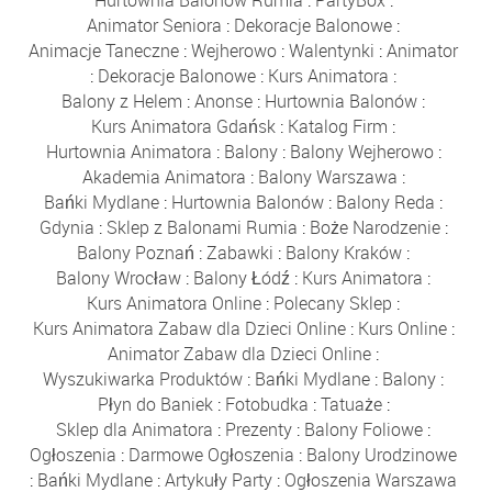
Animator Seniora
:
Dekoracje Balonowe
:
Animacje Taneczne
:
Wejherowo
:
Walentynki
:
Animator
:
Dekoracje Balonowe
:
Kurs Animatora
:
Balony z Helem
:
Anonse
:
Hurtownia Balonów
:
Kurs Animatora Gdańsk
:
Katalog Firm
:
Hurtownia Animatora
:
Balony
:
Balony Wejherowo
:
Akademia Animatora
:
Balony Warszawa
:
Bańki Mydlane
:
Hurtownia Balonów
:
Balony Reda
:
Gdynia
:
Sklep z Balonami Rumia
:
Boże Narodzenie
:
Balony Poznań
:
Zabawki
:
Balony Kraków
:
Balony Wrocław
:
Balony Łódź
:
Kurs Animatora
:
Kurs Animatora Online
:
Polecany Sklep
:
Kurs Animatora Zabaw dla Dzieci Online
:
Kurs Online
:
Animator Zabaw dla Dzieci Online
:
Wyszukiwarka Produktów
:
Bańki Mydlane
:
Balony
:
Płyn do Baniek
:
Fotobudka
:
Tatuaże
:
Sklep dla Animatora
:
Prezenty
:
Balony Foliowe
:
Ogłoszenia
:
Darmowe Ogłoszenia
:
Balony Urodzinowe
:
Bańki Mydlane
:
Artykuły Party
:
Ogłoszenia Warszawa