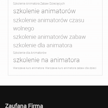
Szkolenie Animatora Zabaw Dziecięcych
szkolenie animatorów
szkolenie animatorów czasu
wolnego
szkolenie animatorów zabaw
szkolenie dla animatora
Szkolenie dla Animatorów
szkolenie na animatora
Warszawa kurs animatora
Warszawa kurs animatora zabaw dla dzieci
Zaufana Firma