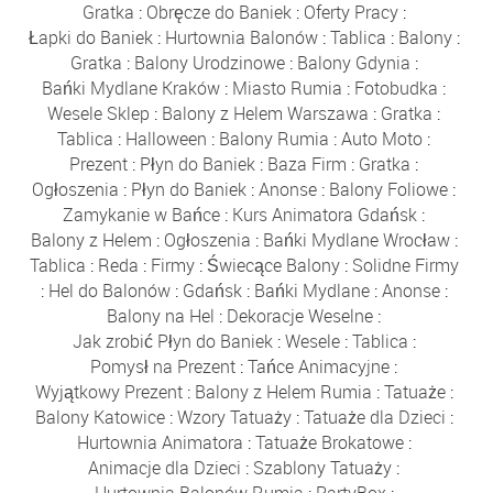
Gratka
:
Obręcze do Baniek
:
Oferty Pracy
:
Łapki do Baniek
:
Hurtownia Balonów
:
Tablica
:
Balony
:
Gratka
:
Balony Urodzinowe
:
Balony Gdynia
:
Bańki Mydlane Kraków
:
Miasto Rumia
:
Fotobudka
:
Wesele Sklep
:
Balony z Helem Warszawa
:
Gratka
:
Tablica
:
Halloween
:
Balony Rumia
:
Auto Moto
:
Prezent
:
Płyn do Baniek
:
Baza Firm
:
Gratka
:
Ogłoszenia
:
Płyn do Baniek
:
Anonse
:
Balony Foliowe
:
Zamykanie w Bańce
:
Kurs Animatora Gdańsk
:
Balony z Helem
:
Ogłoszenia
:
Bańki Mydlane Wrocław
:
Tablica
:
Reda
:
Firmy
:
Świecące Balony
:
Solidne Firmy
:
Hel do Balonów
:
Gdańsk
:
Bańki Mydlane
:
Anonse
:
Balony na Hel
:
Dekoracje Weselne
:
Jak zrobić Płyn do Baniek
:
Wesele
:
Tablica
:
Pomysł na Prezent
:
Tańce Animacyjne
:
Wyjątkowy Prezent
:
Balony z Helem Rumia
:
Tatuaże
:
Balony Katowice
:
Wzory Tatuaży
:
Tatuaże dla Dzieci
:
Hurtownia Animatora
:
Tatuaże Brokatowe
:
Animacje dla Dzieci
:
Szablony Tatuaży
:
Hurtownia Balonów Rumia
:
PartyBox
: