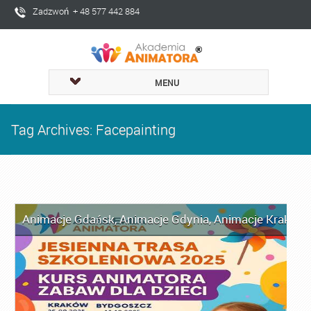
Zadzwoń + 48 577 442 884
MENU
Tag Archives: Facepainting
Animacje Gdańsk
,
Animacje Gdynia
,
Animacje Kraków
,