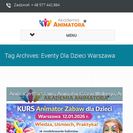
Zadzwoń + 48 577 442 884
MENU
Tag Archives: Eventy Dla Dzieci Warszawa
Animacje Warszawa
,
Animator Czasu Wolnego
,
Anima