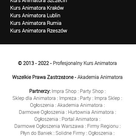
Kurs Animatora Szczecin
Kurs Animatora Kraków
Kurs Animatora Lublin
Kurs Animatora Rumia
Kurs Animatora Rzeszów
© 2013 - 2022 -
Profesjonalny Kurs Animatora
Wszelkie Prawa Zastrzeżone -
Akademia Animatora
Partnerzy:
Impra Shop
:
Party Shop
:
Sklep dla Animatora
:
Impreza
:
Party
:
Impra Sklep
:
Ogłoszenia
:
Akademia Animatora
:
Darmowe Ogłoszenia
:
Hurtownia Animatora
:
Ogłoszenia
:
Portal Animatora
:
Darmowe Ogłoszenia Warszawa
:
Firmy Regionu
:
Płyn do Baniek
:
Solidne Firmy
:
Ogłoszenia
: