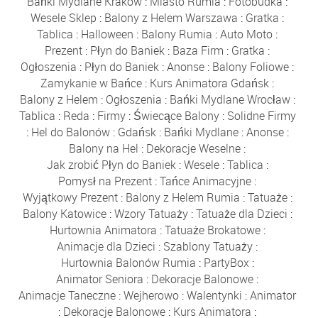
Bańki Mydlane Kraków
:
Miasto Rumia
:
Fotobudka
:
Wesele Sklep
:
Balony z Helem Warszawa
:
Gratka
:
Tablica
:
Halloween
:
Balony Rumia
:
Auto Moto
:
Prezent
:
Płyn do Baniek
:
Baza Firm
:
Gratka
:
Ogłoszenia
:
Płyn do Baniek
:
Anonse
:
Balony Foliowe
:
Zamykanie w Bańce
:
Kurs Animatora Gdańsk
:
Balony z Helem
:
Ogłoszenia
:
Bańki Mydlane Wrocław
:
Tablica
:
Reda
:
Firmy
:
Świecące Balony
:
Solidne Firmy
:
Hel do Balonów
:
Gdańsk
:
Bańki Mydlane
:
Anonse
:
Balony na Hel
:
Dekoracje Weselne
:
Jak zrobić Płyn do Baniek
:
Wesele
:
Tablica
:
Pomysł na Prezent
:
Tańce Animacyjne
:
Wyjątkowy Prezent
:
Balony z Helem Rumia
:
Tatuaże
:
Balony Katowice
:
Wzory Tatuaży
:
Tatuaże dla Dzieci
:
Hurtownia Animatora
:
Tatuaże Brokatowe
:
Animacje dla Dzieci
:
Szablony Tatuaży
:
Hurtownia Balonów Rumia
:
PartyBox
:
Animator Seniora
:
Dekoracje Balonowe
:
Animacje Taneczne
:
Wejherowo
:
Walentynki
:
Animator
:
Dekoracje Balonowe
:
Kurs Animatora
: