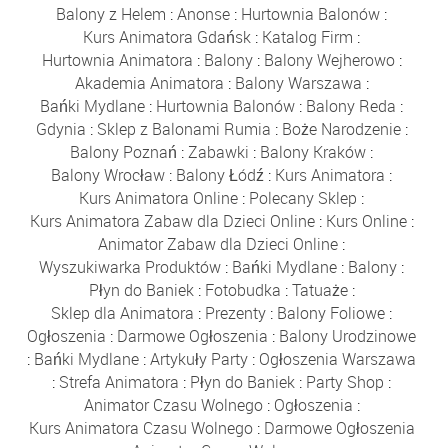
Balony z Helem
:
Anonse
:
Hurtownia Balonów
:
Kurs Animatora Gdańsk
:
Katalog Firm
:
Hurtownia Animatora
:
Balony
:
Balony Wejherowo
:
Akademia Animatora
:
Balony Warszawa
:
Bańki Mydlane
:
Hurtownia Balonów
:
Balony Reda
:
Gdynia
:
Sklep z Balonami Rumia
:
Boże Narodzenie
:
Balony Poznań
:
Zabawki
:
Balony Kraków
:
Balony Wrocław
:
Balony Łódź
:
Kurs Animatora
:
Kurs Animatora Online
:
Polecany Sklep
:
Kurs Animatora Zabaw dla Dzieci Online
:
Kurs Online
:
Animator Zabaw dla Dzieci Online
:
Wyszukiwarka Produktów
:
Bańki Mydlane
:
Balony
:
Płyn do Baniek
:
Fotobudka
:
Tatuaże
:
Sklep dla Animatora
:
Prezenty
:
Balony Foliowe
:
Ogłoszenia
:
Darmowe Ogłoszenia
:
Balony Urodzinowe
:
Bańki Mydlane
:
Artykuły Party
:
Ogłoszenia Warszawa
:
Strefa Animatora
:
Płyn do Baniek
:
Party Shop
:
Animator Czasu Wolnego
:
Ogłoszenia
:
Kurs Animatora Czasu Wolnego
:
Darmowe Ogłoszenia