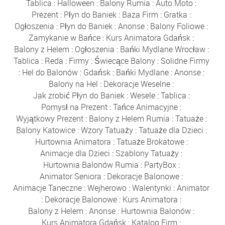
Tablica
:
Halloween
:
Balony Rumia
:
Auto Moto
:
Prezent
:
Płyn do Baniek
:
Baza Firm
:
Gratka
:
Ogłoszenia
:
Płyn do Baniek
:
Anonse
:
Balony Foliowe
:
Zamykanie w Bańce
:
Kurs Animatora Gdańsk
:
Balony z Helem
:
Ogłoszenia
:
Bańki Mydlane Wrocław
:
Tablica
:
Reda
:
Firmy
:
Świecące Balony
:
Solidne Firmy
:
Hel do Balonów
:
Gdańsk
:
Bańki Mydlane
:
Anonse
:
Balony na Hel
:
Dekoracje Weselne
:
Jak zrobić Płyn do Baniek
:
Wesele
:
Tablica
:
Pomysł na Prezent
:
Tańce Animacyjne
:
Wyjątkowy Prezent
:
Balony z Helem Rumia
:
Tatuaże
:
Balony Katowice
:
Wzory Tatuaży
:
Tatuaże dla Dzieci
:
Hurtownia Animatora
:
Tatuaże Brokatowe
:
Animacje dla Dzieci
:
Szablony Tatuaży
:
Hurtownia Balonów Rumia
:
PartyBox
:
Animator Seniora
:
Dekoracje Balonowe
:
Animacje Taneczne
:
Wejherowo
:
Walentynki
:
Animator
:
Dekoracje Balonowe
:
Kurs Animatora
:
Balony z Helem
:
Anonse
:
Hurtownia Balonów
:
Kurs Animatora Gdańsk
:
Katalog Firm
: