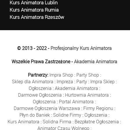
Kurs Animatora Lublin
Kurs Animatora Rumia
Kurs Animatora Rzeszów
© 2013 - 2022 -
Profesjonalny Kurs Animatora
Wszelkie Prawa Zastrzeżone -
Akademia Animatora
Partnerzy:
Impra Shop
:
Party Shop
:
Sklep dla Animatora
:
Impreza
:
Party
:
Impra Sklep
:
Ogłoszenia
:
Akademia Animatora
:
Darmowe Ogłoszenia
:
Hurtownia Animatora
:
Ogłoszenia
:
Portal Animatora
:
Darmowe Ogłoszenia Warszawa
:
Firmy Regionu
:
Płyn do Baniek
:
Solidne Firmy
:
Ogłoszenia
:
Kurs Animatora
:
Solidna Firma
:
Bezpłatne Ogłoszenia
:
Animator Czasu Wolnego
: