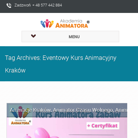
Zadzwoń + 48 577 442 884
MENU
Tag Archives: Eventowy Kurs Animacyjny
Kraków
Animacje Kraków
,
Animator Czasu Wolnego
,
Animator