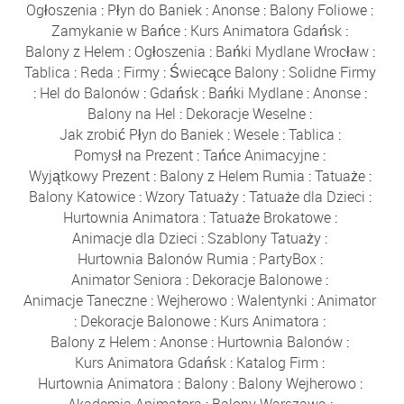
Ogłoszenia
:
Płyn do Baniek
:
Anonse
:
Balony Foliowe
:
Zamykanie w Bańce
:
Kurs Animatora Gdańsk
:
Balony z Helem
:
Ogłoszenia
:
Bańki Mydlane Wrocław
:
Tablica
:
Reda
:
Firmy
:
Świecące Balony
:
Solidne Firmy
:
Hel do Balonów
:
Gdańsk
:
Bańki Mydlane
:
Anonse
:
Balony na Hel
:
Dekoracje Weselne
:
Jak zrobić Płyn do Baniek
:
Wesele
:
Tablica
:
Pomysł na Prezent
:
Tańce Animacyjne
:
Wyjątkowy Prezent
:
Balony z Helem Rumia
:
Tatuaże
:
Balony Katowice
:
Wzory Tatuaży
:
Tatuaże dla Dzieci
:
Hurtownia Animatora
:
Tatuaże Brokatowe
:
Animacje dla Dzieci
:
Szablony Tatuaży
:
Hurtownia Balonów Rumia
:
PartyBox
:
Animator Seniora
:
Dekoracje Balonowe
:
Animacje Taneczne
:
Wejherowo
:
Walentynki
:
Animator
:
Dekoracje Balonowe
:
Kurs Animatora
:
Balony z Helem
:
Anonse
:
Hurtownia Balonów
:
Kurs Animatora Gdańsk
:
Katalog Firm
:
Hurtownia Animatora
:
Balony
:
Balony Wejherowo
:
Akademia Animatora
:
Balony Warszawa
: