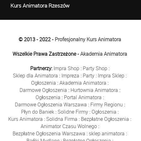
Kurs Animatora Rzeszów
© 2013 - 2022 -
Profesjonalny Kurs Animatora
Wszelkie Prawa Zastrzeżone -
Akademia Animatora
Partnerzy:
Impra Shop
:
Party Shop
:
Sklep dla Animatora
:
Impreza
:
Party
:
Impra Sklep
:
Ogłoszenia
:
Akademia Animatora
:
Darmowe Ogłoszenia
:
Hurtownia Animatora
:
Ogłoszenia
:
Portal Animatora
:
Darmowe Ogłoszenia Warszawa
:
Firmy Regionu
:
Płyn do Baniek
:
Solidne Firmy
:
Ogłoszenia
:
Kurs Animatora
:
Solidna Firma
:
Bezpłatne Ogłoszenia
:
Animator Czasu Wolnego
:
Bezpłatne Ogłoszenia Warszawa
:
sklep animatora
:
Bańki Mydlane
:
Bezpłatne Ogłoszenia
: