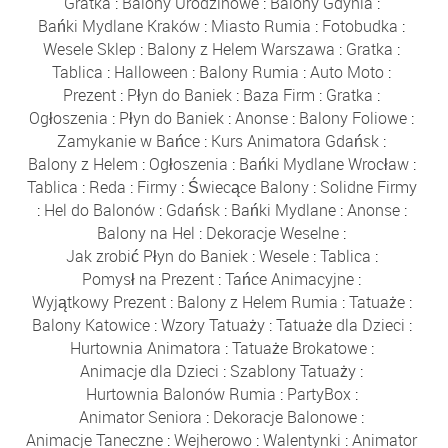
Gratka
:
Balony Urodzinowe
:
Balony Gdynia
:
Bańki Mydlane Kraków
:
Miasto Rumia
:
Fotobudka
:
Wesele Sklep
:
Balony z Helem Warszawa
:
Gratka
:
Tablica
:
Halloween
:
Balony Rumia
:
Auto Moto
:
Prezent
:
Płyn do Baniek
:
Baza Firm
:
Gratka
:
Ogłoszenia
:
Płyn do Baniek
:
Anonse
:
Balony Foliowe
:
Zamykanie w Bańce
:
Kurs Animatora Gdańsk
:
Balony z Helem
:
Ogłoszenia
:
Bańki Mydlane Wrocław
:
Tablica
:
Reda
:
Firmy
:
Świecące Balony
:
Solidne Firmy
:
Hel do Balonów
:
Gdańsk
:
Bańki Mydlane
:
Anonse
:
Balony na Hel
:
Dekoracje Weselne
:
Jak zrobić Płyn do Baniek
:
Wesele
:
Tablica
:
Pomysł na Prezent
:
Tańce Animacyjne
:
Wyjątkowy Prezent
:
Balony z Helem Rumia
:
Tatuaże
:
Balony Katowice
:
Wzory Tatuaży
:
Tatuaże dla Dzieci
:
Hurtownia Animatora
:
Tatuaże Brokatowe
:
Animacje dla Dzieci
:
Szablony Tatuaży
:
Hurtownia Balonów Rumia
:
PartyBox
:
Animator Seniora
:
Dekoracje Balonowe
:
Animacje Taneczne
:
Wejherowo
:
Walentynki
:
Animator