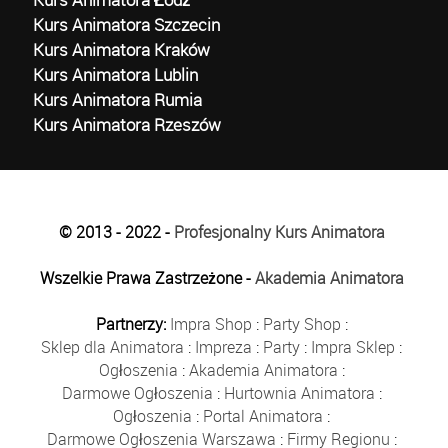
Kurs Animatora Szczecin
Kurs Animatora Kraków
Kurs Animatora Lublin
Kurs Animatora Rumia
Kurs Animatora Rzeszów
© 2013 - 2022 -
Profesjonalny Kurs Animatora
Wszelkie Prawa Zastrzeżone -
Akademia Animatora
Partnerzy:
Impra Shop
:
Party Shop
:
Sklep dla Animatora
:
Impreza
:
Party
:
Impra Sklep
:
Ogłoszenia
:
Akademia Animatora
:
Darmowe Ogłoszenia
:
Hurtownia Animatora
:
Ogłoszenia
:
Portal Animatora
:
Darmowe Ogłoszenia Warszawa
:
Firmy Regionu
: