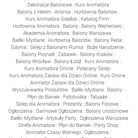
:
Dekoracje Balonowe
:
Kurs Animatora
:
Balony z Helem
:
Anonse
:
Hurtownia Balonów
:
Kurs Animatora Gdańsk
:
Katalog Firm
:
Hurtownia Animatora
:
Balony
:
Balony Wejherowo
:
Akademia Animatora
:
Balony Warszawa
:
Bańki Mydlane
:
Hurtownia Balonów
:
Balony Reda
:
Gdynia
:
Sklep z Balonami Rumia
:
Boże Narodzenie
:
Balony Poznań
:
Zabawki
:
Balony Kraków
:
Balony Wrocław
:
Balony Łódź
:
Kurs Animatora
:
Kurs Animatora Online
:
Polecany Sklep
:
Kurs Animatora Zabaw dla Dzieci Online
:
Kurs Online
:
Animator Zabaw dla Dzieci Online
:
Wyszukiwarka Produktów
:
Bańki Mydlane
:
Balony
:
Płyn do Baniek
:
Fotobudka
:
Tatuaże
:
Sklep dla Animatora
:
Prezenty
:
Balony Foliowe
:
Ogłoszenia
:
Darmowe Ogłoszenia
:
Balony Urodzinowe
:
Bańki Mydlane
:
Artykuły Party
:
Ogłoszenia Warszawa
:
Strefa Animatora
:
Płyn do Baniek
:
Party Shop
:
Animator Czasu Wolnego
:
Ogłoszenia
: