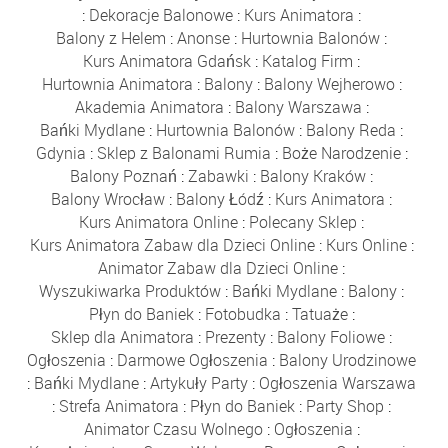
:
Dekoracje Balonowe
:
Kurs Animatora
:
Balony z Helem
:
Anonse
:
Hurtownia Balonów
:
Kurs Animatora Gdańsk
:
Katalog Firm
:
Hurtownia Animatora
:
Balony
:
Balony Wejherowo
:
Akademia Animatora
:
Balony Warszawa
:
Bańki Mydlane
:
Hurtownia Balonów
:
Balony Reda
:
Gdynia
:
Sklep z Balonami Rumia
:
Boże Narodzenie
:
Balony Poznań
:
Zabawki
:
Balony Kraków
:
Balony Wrocław
:
Balony Łódź
:
Kurs Animatora
:
Kurs Animatora Online
:
Polecany Sklep
:
Kurs Animatora Zabaw dla Dzieci Online
:
Kurs Online
:
Animator Zabaw dla Dzieci Online
:
Wyszukiwarka Produktów
:
Bańki Mydlane
:
Balony
:
Płyn do Baniek
:
Fotobudka
:
Tatuaże
:
Sklep dla Animatora
:
Prezenty
:
Balony Foliowe
:
Ogłoszenia
:
Darmowe Ogłoszenia
:
Balony Urodzinowe
:
Bańki Mydlane
:
Artykuły Party
:
Ogłoszenia Warszawa
:
Strefa Animatora
:
Płyn do Baniek
:
Party Shop
:
Animator Czasu Wolnego
:
Ogłoszenia
: