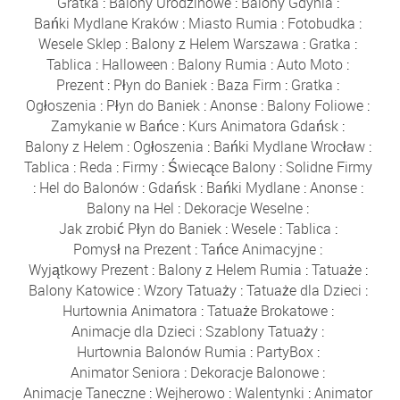
Gratka
:
Balony Urodzinowe
:
Balony Gdynia
:
Bańki Mydlane Kraków
:
Miasto Rumia
:
Fotobudka
:
Wesele Sklep
:
Balony z Helem Warszawa
:
Gratka
:
Tablica
:
Halloween
:
Balony Rumia
:
Auto Moto
:
Prezent
:
Płyn do Baniek
:
Baza Firm
:
Gratka
:
Ogłoszenia
:
Płyn do Baniek
:
Anonse
:
Balony Foliowe
:
Zamykanie w Bańce
:
Kurs Animatora Gdańsk
:
Balony z Helem
:
Ogłoszenia
:
Bańki Mydlane Wrocław
:
Tablica
:
Reda
:
Firmy
:
Świecące Balony
:
Solidne Firmy
:
Hel do Balonów
:
Gdańsk
:
Bańki Mydlane
:
Anonse
:
Balony na Hel
:
Dekoracje Weselne
:
Jak zrobić Płyn do Baniek
:
Wesele
:
Tablica
:
Pomysł na Prezent
:
Tańce Animacyjne
:
Wyjątkowy Prezent
:
Balony z Helem Rumia
:
Tatuaże
:
Balony Katowice
:
Wzory Tatuaży
:
Tatuaże dla Dzieci
:
Hurtownia Animatora
:
Tatuaże Brokatowe
:
Animacje dla Dzieci
:
Szablony Tatuaży
:
Hurtownia Balonów Rumia
:
PartyBox
:
Animator Seniora
:
Dekoracje Balonowe
:
Animacje Taneczne
:
Wejherowo
:
Walentynki
:
Animator