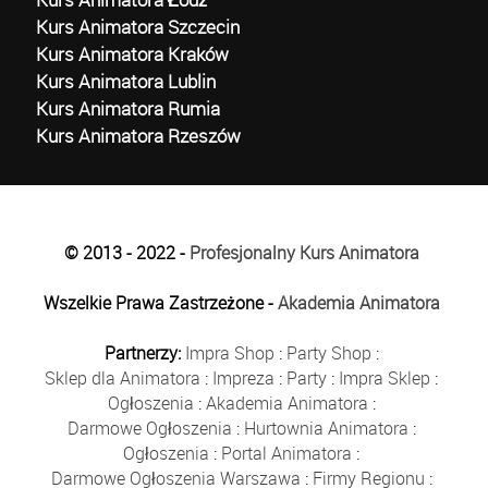
Kurs Animatora Szczecin
Kurs Animatora Kraków
Kurs Animatora Lublin
Kurs Animatora Rumia
Kurs Animatora Rzeszów
© 2013 - 2022 -
Profesjonalny Kurs Animatora
Wszelkie Prawa Zastrzeżone -
Akademia Animatora
Partnerzy:
Impra Shop
:
Party Shop
:
Sklep dla Animatora
:
Impreza
:
Party
:
Impra Sklep
:
Ogłoszenia
:
Akademia Animatora
:
Darmowe Ogłoszenia
:
Hurtownia Animatora
:
Ogłoszenia
:
Portal Animatora
:
Darmowe Ogłoszenia Warszawa
:
Firmy Regionu
: