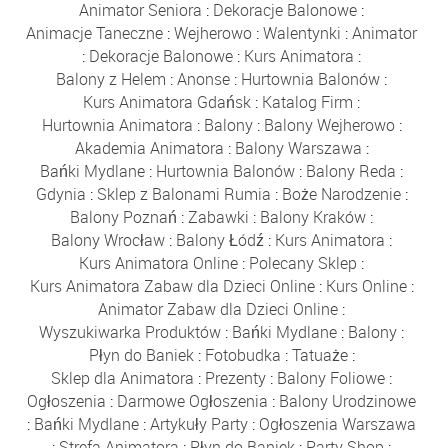
Animator Seniora
:
Dekoracje Balonowe
:
Animacje Taneczne
:
Wejherowo
:
Walentynki
:
Animator
:
Dekoracje Balonowe
:
Kurs Animatora
:
Balony z Helem
:
Anonse
:
Hurtownia Balonów
:
Kurs Animatora Gdańsk
:
Katalog Firm
:
Hurtownia Animatora
:
Balony
:
Balony Wejherowo
:
Akademia Animatora
:
Balony Warszawa
:
Bańki Mydlane
:
Hurtownia Balonów
:
Balony Reda
:
Gdynia
:
Sklep z Balonami Rumia
:
Boże Narodzenie
:
Balony Poznań
:
Zabawki
:
Balony Kraków
:
Balony Wrocław
:
Balony Łódź
:
Kurs Animatora
:
Kurs Animatora Online
:
Polecany Sklep
:
Kurs Animatora Zabaw dla Dzieci Online
:
Kurs Online
:
Animator Zabaw dla Dzieci Online
:
Wyszukiwarka Produktów
:
Bańki Mydlane
:
Balony
:
Płyn do Baniek
:
Fotobudka
:
Tatuaże
:
Sklep dla Animatora
:
Prezenty
:
Balony Foliowe
:
Ogłoszenia
:
Darmowe Ogłoszenia
:
Balony Urodzinowe
:
Bańki Mydlane
:
Artykuły Party
:
Ogłoszenia Warszawa
:
Strefa Animatora
:
Płyn do Baniek
:
Party Shop
: