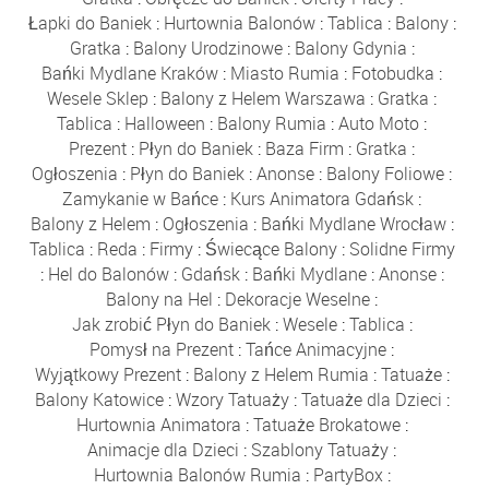
Łapki do Baniek
:
Hurtownia Balonów
:
Tablica
:
Balony
:
Gratka
:
Balony Urodzinowe
:
Balony Gdynia
:
Bańki Mydlane Kraków
:
Miasto Rumia
:
Fotobudka
:
Wesele Sklep
:
Balony z Helem Warszawa
:
Gratka
:
Tablica
:
Halloween
:
Balony Rumia
:
Auto Moto
:
Prezent
:
Płyn do Baniek
:
Baza Firm
:
Gratka
:
Ogłoszenia
:
Płyn do Baniek
:
Anonse
:
Balony Foliowe
:
Zamykanie w Bańce
:
Kurs Animatora Gdańsk
:
Balony z Helem
:
Ogłoszenia
:
Bańki Mydlane Wrocław
:
Tablica
:
Reda
:
Firmy
:
Świecące Balony
:
Solidne Firmy
:
Hel do Balonów
:
Gdańsk
:
Bańki Mydlane
:
Anonse
:
Balony na Hel
:
Dekoracje Weselne
:
Jak zrobić Płyn do Baniek
:
Wesele
:
Tablica
:
Pomysł na Prezent
:
Tańce Animacyjne
:
Wyjątkowy Prezent
:
Balony z Helem Rumia
:
Tatuaże
:
Balony Katowice
:
Wzory Tatuaży
:
Tatuaże dla Dzieci
:
Hurtownia Animatora
:
Tatuaże Brokatowe
:
Animacje dla Dzieci
:
Szablony Tatuaży
:
Hurtownia Balonów Rumia
:
PartyBox
: