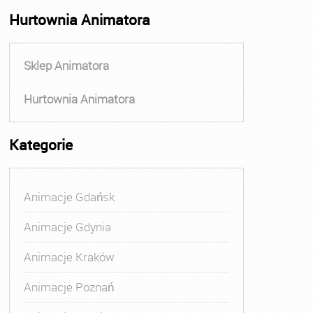
Hurtownia Animatora
Sklep Animatora
Hurtownia Animatora
Kategorie
Animacje Gdańsk
Animacje Gdynia
Animacje Kraków
Animacje Poznań