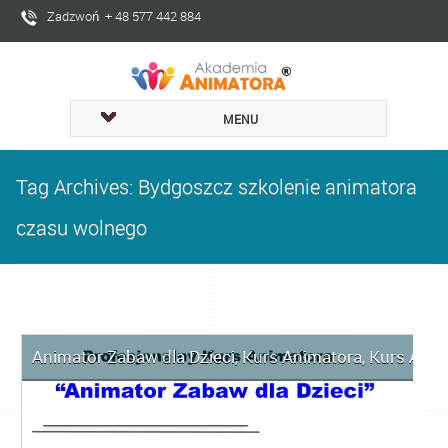
Zadzwoń + 48 577 442 884
MENU
Tag Archives: Bydgoszcz szkolenie animatora
czasu wolnego
Animator Zabaw dla Dzieci
,
Kurs Animatora
,
Kurs Anim