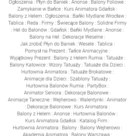
Ogłoszenia
:
Płyn do Baniek
:
Anonse
:
Balony Foliowe
:
Zamykanie w Bańce
:
Kurs Animatora Gdańsk
:
Balony z Helem
:
Ogłoszenia
:
Bańki Mydlane Wrocław
:
Tablica
:
Reda
:
Firmy
:
Świecące Balony
:
Solidne Firmy
:
Hel do Balonów
:
Gdańsk
:
Bańki Mydlane
:
Anonse
:
Balony na Hel
:
Dekoracje Weselne
:
Jak zrobić Płyn do Baniek
:
Wesele
:
Tablica
:
Pomysł na Prezent
:
Tańce Animacyjne
:
Wyjątkowy Prezent
:
Balony z Helem Rumia
:
Tatuaże
:
Balony Katowice
:
Wzory Tatuaży
:
Tatuaże dla Dzieci
:
Hurtownia Animatora
:
Tatuaże Brokatowe
:
Animacje dla Dzieci
:
Szablony Tatuaży
:
Hurtownia Balonów Rumia
:
PartyBox
:
Animator Seniora
:
Dekoracje Balonowe
:
Animacje Taneczne
:
Wejherowo
:
Walentynki
:
Animator
:
Dekoracje Balonowe
:
Kurs Animatora
:
Balony z Helem
:
Anonse
:
Hurtownia Balonów
:
Kurs Animatora Gdańsk
:
Katalog Firm
:
Hurtownia Animatora
:
Balony
:
Balony Wejherowo
:
Akademia Animatora
:
Balony Warszawa
: