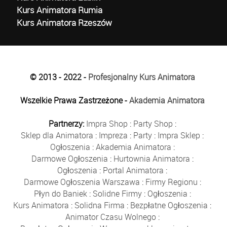
Kurs Animatora Rumia
Kurs Animatora Rzeszów
© 2013 - 2022 -
Profesjonalny Kurs Animatora
Wszelkie Prawa Zastrzeżone -
Akademia Animatora
Partnerzy:
Impra Shop
:
Party Shop
:
Sklep dla Animatora
:
Impreza
:
Party
:
Impra Sklep
:
Ogłoszenia
:
Akademia Animatora
:
Darmowe Ogłoszenia
:
Hurtownia Animatora
:
Ogłoszenia
:
Portal Animatora
:
Darmowe Ogłoszenia Warszawa
:
Firmy Regionu
:
Płyn do Baniek
:
Solidne Firmy
:
Ogłoszenia
:
Kurs Animatora
:
Solidna Firma
:
Bezpłatne Ogłoszenia
:
Animator Czasu Wolnego
: