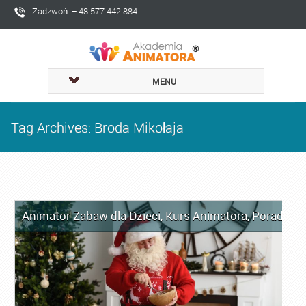
Zadzwoń + 48 577 442 884
MENU
Tag Archives: Broda Mikołaja
Animator Zabaw dla Dzieci
,
Kurs Animatora
,
Porady dl