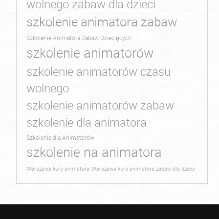
wolnego zabaw dla dzieci
szkolenie animatora zabaw
Szkolenie Animatora Zabaw Dziecięcych
szkolenie animatorów
szkolenie animatorów czasu
wolnego
szkolenie animatorów zabaw
szkolenie dla animatora
Szkolenie dla Animatorów
szkolenie na animatora
Warszawa kurs animatora
Warszawa kurs animatora zabaw dla dzieci