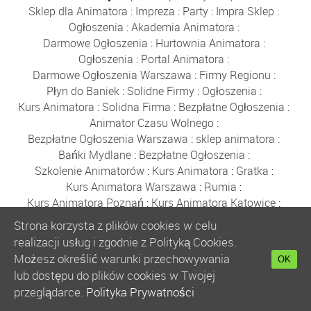
Sklep dla Animatora
:
Impreza
:
Party
:
Impra Sklep
:
Ogłoszenia
:
Akademia Animatora
:
Darmowe Ogłoszenia
:
Hurtownia Animatora
:
Ogłoszenia
:
Portal Animatora
:
Darmowe Ogłoszenia Warszawa
:
Firmy Regionu
:
Płyn do Baniek
:
Solidne Firmy
:
Ogłoszenia
:
Kurs Animatora
:
Solidna Firma
:
Bezpłatne Ogłoszenia
:
Animator Czasu Wolnego
:
Bezpłatne Ogłoszenia Warszawa
:
sklep animatora
:
Bańki Mydlane
:
Bezpłatne Ogłoszenia
:
Szkolenie Animatorów
:
Kurs Animatora
:
Gratka
:
Kurs Animatora Warszawa
:
Rumia
:
Kurs Animatora Poznań
:
Kurs Animatora Katowice
:
Kurs Animatora Zabaw
:
Firmy
:
Darmowe Ogłoszenia
:
Strona korzysta z plików cookies w celu
Kupony Rabatowe
:
Ogłoszenia Warszawa
:
realizacji usług i zgodnie z Polityką Cookies.
Płyn do Baniek Mydlanych
:
Możesz określić warunki przechowywania
OK
Darmowe Ogłoszenia Trójmiasto
:
lub dostępu do plików cookies w Twojej
Ogłoszenia Trójmiasto
:
Ogłoszenia
:
Solidne Firmy
:
przeglądarce.
Polityka Prywatności
Bezpłatne Ogłoszenia
:
Płyn do Baniek
: