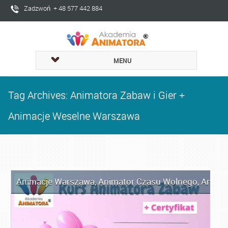
Zadzwoń + 48 577 442 884
MENU
Tag Archives: Animatora Zabaw i Gier +
Animacje Weselne Warszawa
Animacje Warszawa
,
Animator Czasu Wolnego
,
Anima