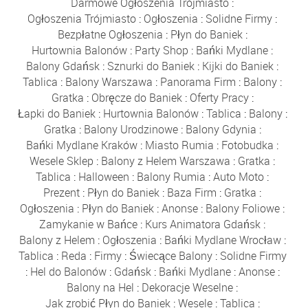
Darmowe Ogłoszenia Trójmiasto
:
Ogłoszenia Trójmiasto
:
Ogłoszenia
:
Solidne Firmy
:
Bezpłatne Ogłoszenia
:
Płyn do Baniek
:
Hurtownia Balonów
:
Party Shop
:
Bańki Mydlane
:
Balony Gdańsk
:
Sznurki do Baniek
:
Kijki do Baniek
:
Tablica
:
Balony Warszawa
:
Panorama Firm
:
Balony
:
Gratka
:
Obręcze do Baniek
:
Oferty Pracy
:
Łapki do Baniek
:
Hurtownia Balonów
:
Tablica
:
Balony
:
Gratka
:
Balony Urodzinowe
:
Balony Gdynia
:
Bańki Mydlane Kraków
:
Miasto Rumia
:
Fotobudka
:
Wesele Sklep
:
Balony z Helem Warszawa
:
Gratka
:
Tablica
:
Halloween
:
Balony Rumia
:
Auto Moto
:
Prezent
:
Płyn do Baniek
:
Baza Firm
:
Gratka
:
Ogłoszenia
:
Płyn do Baniek
:
Anonse
:
Balony Foliowe
:
Zamykanie w Bańce
:
Kurs Animatora Gdańsk
:
Balony z Helem
:
Ogłoszenia
:
Bańki Mydlane Wrocław
:
Tablica
:
Reda
:
Firmy
:
Świecące Balony
:
Solidne Firmy
:
Hel do Balonów
:
Gdańsk
:
Bańki Mydlane
:
Anonse
:
Balony na Hel
:
Dekoracje Weselne
:
Jak zrobić Płyn do Baniek
:
Wesele
:
Tablica
: