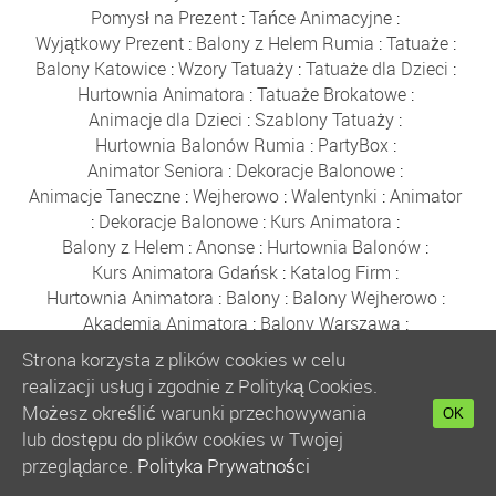
Pomysł na Prezent
:
Tańce Animacyjne
:
Wyjątkowy Prezent
:
Balony z Helem Rumia
:
Tatuaże
:
Balony Katowice
:
Wzory Tatuaży
:
Tatuaże dla Dzieci
:
Hurtownia Animatora
:
Tatuaże Brokatowe
:
Animacje dla Dzieci
:
Szablony Tatuaży
:
Hurtownia Balonów Rumia
:
PartyBox
:
Animator Seniora
:
Dekoracje Balonowe
:
Animacje Taneczne
:
Wejherowo
:
Walentynki
:
Animator
:
Dekoracje Balonowe
:
Kurs Animatora
:
Balony z Helem
:
Anonse
:
Hurtownia Balonów
:
Kurs Animatora Gdańsk
:
Katalog Firm
:
Hurtownia Animatora
:
Balony
:
Balony Wejherowo
:
Akademia Animatora
:
Balony Warszawa
:
Bańki Mydlane
:
Hurtownia Balonów
:
Balony Reda
:
Strona korzysta z plików cookies w celu
Gdynia
:
Sklep z Balonami Rumia
:
Boże Narodzenie
:
realizacji usług i zgodnie z Polityką Cookies.
Balony Poznań
:
Zabawki
:
Balony Kraków
:
Możesz określić warunki przechowywania
OK
Balony Wrocław
:
Balony Łódź
:
Kurs Animatora
:
lub dostępu do plików cookies w Twojej
Kurs Animatora Online
:
Polecany Sklep
:
przeglądarce.
Polityka Prywatności
Kurs Animatora Zabaw dla Dzieci Online
:
Kurs Online
: