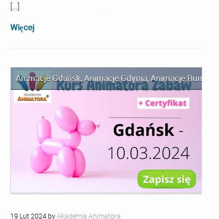
[…]
Więcej
Animacje Gdańsk
,
Animacje Gdynia
,
Animacje Rumia
,
A
19
Lut
2024
by
Akademia Animatora