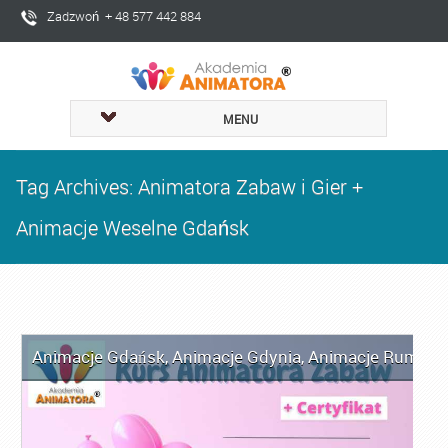
Zadzwoń + 48 577 442 884
MENU
Tag Archives: Animatora Zabaw i Gier +
Animacje Weselne Gdańsk
Animacje Gdańsk
,
Animacje Gdynia
,
Animacje Rumia
,
A