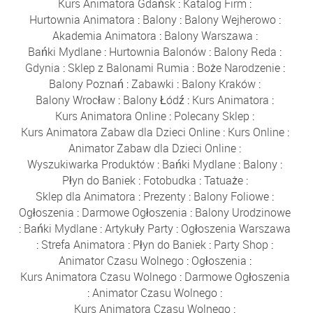
Kurs Animatora Gdańsk
:
Katalog Firm
:
Hurtownia Animatora
:
Balony
:
Balony Wejherowo
:
Akademia Animatora
:
Balony Warszawa
:
Bańki Mydlane
:
Hurtownia Balonów
:
Balony Reda
:
Gdynia
:
Sklep z Balonami Rumia
:
Boże Narodzenie
:
Balony Poznań
:
Zabawki
:
Balony Kraków
:
Balony Wrocław
:
Balony Łódź
:
Kurs Animatora
:
Kurs Animatora Online
:
Polecany Sklep
:
Kurs Animatora Zabaw dla Dzieci Online
:
Kurs Online
:
Animator Zabaw dla Dzieci Online
:
Wyszukiwarka Produktów
:
Bańki Mydlane
:
Balony
:
Płyn do Baniek
:
Fotobudka
:
Tatuaże
:
Sklep dla Animatora
:
Prezenty
:
Balony Foliowe
:
Ogłoszenia
:
Darmowe Ogłoszenia
:
Balony Urodzinowe
:
Bańki Mydlane
:
Artykuły Party
:
Ogłoszenia Warszawa
:
Strefa Animatora
:
Płyn do Baniek
:
Party Shop
:
Animator Czasu Wolnego
:
Ogłoszenia
:
Kurs Animatora Czasu Wolnego
:
Darmowe Ogłoszenia
:
Animator Czasu Wolnego
:
Kurs Animatora Czasu Wolnego
: