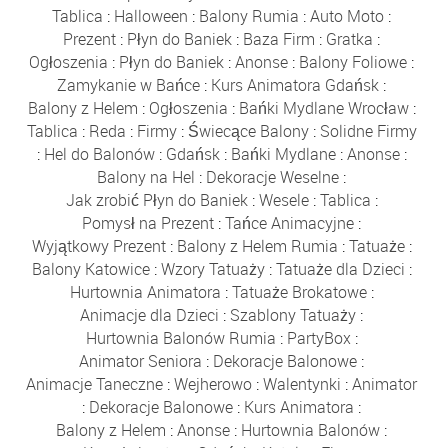
Tablica
:
Halloween
:
Balony Rumia
:
Auto Moto
:
Prezent
:
Płyn do Baniek
:
Baza Firm
:
Gratka
:
Ogłoszenia
:
Płyn do Baniek
:
Anonse
:
Balony Foliowe
:
Zamykanie w Bańce
:
Kurs Animatora Gdańsk
:
Balony z Helem
:
Ogłoszenia
:
Bańki Mydlane Wrocław
:
Tablica
:
Reda
:
Firmy
:
Świecące Balony
:
Solidne Firmy
:
Hel do Balonów
:
Gdańsk
:
Bańki Mydlane
:
Anonse
:
Balony na Hel
:
Dekoracje Weselne
:
Jak zrobić Płyn do Baniek
:
Wesele
:
Tablica
:
Pomysł na Prezent
:
Tańce Animacyjne
:
Wyjątkowy Prezent
:
Balony z Helem Rumia
:
Tatuaże
:
Balony Katowice
:
Wzory Tatuaży
:
Tatuaże dla Dzieci
:
Hurtownia Animatora
:
Tatuaże Brokatowe
:
Animacje dla Dzieci
:
Szablony Tatuaży
:
Hurtownia Balonów Rumia
:
PartyBox
:
Animator Seniora
:
Dekoracje Balonowe
:
Animacje Taneczne
:
Wejherowo
:
Walentynki
:
Animator
:
Dekoracje Balonowe
:
Kurs Animatora
:
Balony z Helem
:
Anonse
:
Hurtownia Balonów
: