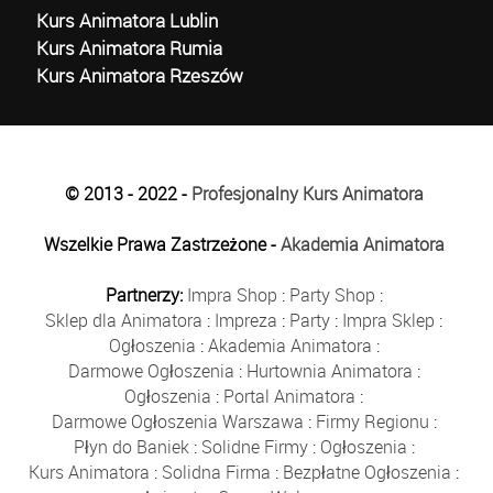
Kurs Animatora Lublin
Kurs Animatora Rumia
Kurs Animatora Rzeszów
© 2013 - 2022 -
Profesjonalny Kurs Animatora
Wszelkie Prawa Zastrzeżone -
Akademia Animatora
Partnerzy:
Impra Shop
:
Party Shop
:
Sklep dla Animatora
:
Impreza
:
Party
:
Impra Sklep
:
Ogłoszenia
:
Akademia Animatora
:
Darmowe Ogłoszenia
:
Hurtownia Animatora
:
Ogłoszenia
:
Portal Animatora
:
Darmowe Ogłoszenia Warszawa
:
Firmy Regionu
:
Płyn do Baniek
:
Solidne Firmy
:
Ogłoszenia
:
Kurs Animatora
:
Solidna Firma
:
Bezpłatne Ogłoszenia
: