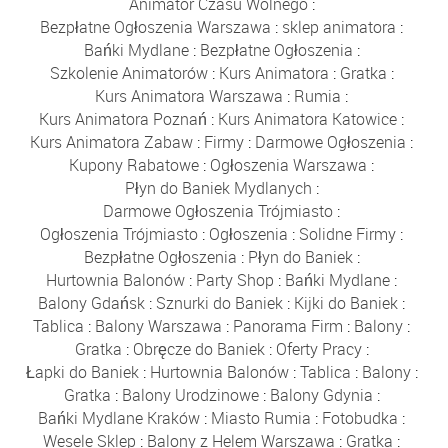
Animator Czasu Wolnego
:
Bezpłatne Ogłoszenia Warszawa
:
sklep animatora
:
Bańki Mydlane
:
Bezpłatne Ogłoszenia
:
Szkolenie Animatorów
:
Kurs Animatora
:
Gratka
:
Kurs Animatora Warszawa
:
Rumia
:
Kurs Animatora Poznań
:
Kurs Animatora Katowice
:
Kurs Animatora Zabaw
:
Firmy
:
Darmowe Ogłoszenia
:
Kupony Rabatowe
:
Ogłoszenia Warszawa
:
Płyn do Baniek Mydlanych
:
Darmowe Ogłoszenia Trójmiasto
:
Ogłoszenia Trójmiasto
:
Ogłoszenia
:
Solidne Firmy
:
Bezpłatne Ogłoszenia
:
Płyn do Baniek
:
Hurtownia Balonów
:
Party Shop
:
Bańki Mydlane
:
Balony Gdańsk
:
Sznurki do Baniek
:
Kijki do Baniek
:
Tablica
:
Balony Warszawa
:
Panorama Firm
:
Balony
:
Gratka
:
Obręcze do Baniek
:
Oferty Pracy
:
Łapki do Baniek
:
Hurtownia Balonów
:
Tablica
:
Balony
:
Gratka
:
Balony Urodzinowe
:
Balony Gdynia
:
Bańki Mydlane Kraków
:
Miasto Rumia
:
Fotobudka
:
Wesele Sklep
:
Balony z Helem Warszawa
:
Gratka
: