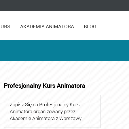
KURS
AKADEMIA ANIMATORA
BLOG
Profesjonalny Kurs Animatora
ora
,
Kurs Animatora Czasu Wolnego
,
Kurs Animatora Cza
Zapisz Się na Profesjonalny Kurs
Animatora organizowany przez
Akademię Animatora z Warszawy.