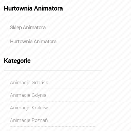
Hurtownia Animatora
Sklep Animatora
Hurtownia Animatora
Kategorie
Animacje Gdańsk
Animacje Gdynia
Animacje Kraków
Animacje Poznań