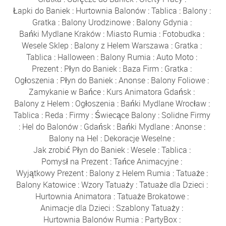
Łapki do Baniek
:
Hurtownia Balonów
:
Tablica
:
Balony
:
Gratka
:
Balony Urodzinowe
:
Balony Gdynia
:
Bańki Mydlane Kraków
:
Miasto Rumia
:
Fotobudka
:
Wesele Sklep
:
Balony z Helem Warszawa
:
Gratka
:
Tablica
:
Halloween
:
Balony Rumia
:
Auto Moto
:
Prezent
:
Płyn do Baniek
:
Baza Firm
:
Gratka
:
Ogłoszenia
:
Płyn do Baniek
:
Anonse
:
Balony Foliowe
:
Zamykanie w Bańce
:
Kurs Animatora Gdańsk
:
Balony z Helem
:
Ogłoszenia
:
Bańki Mydlane Wrocław
:
Tablica
:
Reda
:
Firmy
:
Świecące Balony
:
Solidne Firmy
:
Hel do Balonów
:
Gdańsk
:
Bańki Mydlane
:
Anonse
:
Balony na Hel
:
Dekoracje Weselne
:
Jak zrobić Płyn do Baniek
:
Wesele
:
Tablica
:
Pomysł na Prezent
:
Tańce Animacyjne
:
Wyjątkowy Prezent
:
Balony z Helem Rumia
:
Tatuaże
:
Balony Katowice
:
Wzory Tatuaży
:
Tatuaże dla Dzieci
:
Hurtownia Animatora
:
Tatuaże Brokatowe
:
Animacje dla Dzieci
:
Szablony Tatuaży
:
Hurtownia Balonów Rumia
:
PartyBox
: