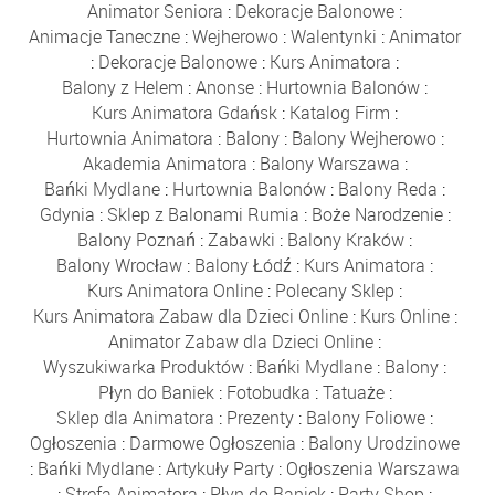
Animator Seniora
:
Dekoracje Balonowe
:
Animacje Taneczne
:
Wejherowo
:
Walentynki
:
Animator
:
Dekoracje Balonowe
:
Kurs Animatora
:
Balony z Helem
:
Anonse
:
Hurtownia Balonów
:
Kurs Animatora Gdańsk
:
Katalog Firm
:
Hurtownia Animatora
:
Balony
:
Balony Wejherowo
:
Akademia Animatora
:
Balony Warszawa
:
Bańki Mydlane
:
Hurtownia Balonów
:
Balony Reda
:
Gdynia
:
Sklep z Balonami Rumia
:
Boże Narodzenie
:
Balony Poznań
:
Zabawki
:
Balony Kraków
:
Balony Wrocław
:
Balony Łódź
:
Kurs Animatora
:
Kurs Animatora Online
:
Polecany Sklep
:
Kurs Animatora Zabaw dla Dzieci Online
:
Kurs Online
:
Animator Zabaw dla Dzieci Online
:
Wyszukiwarka Produktów
:
Bańki Mydlane
:
Balony
:
Płyn do Baniek
:
Fotobudka
:
Tatuaże
:
Sklep dla Animatora
:
Prezenty
:
Balony Foliowe
:
Ogłoszenia
:
Darmowe Ogłoszenia
:
Balony Urodzinowe
:
Bańki Mydlane
:
Artykuły Party
:
Ogłoszenia Warszawa
:
Strefa Animatora
:
Płyn do Baniek
:
Party Shop
: