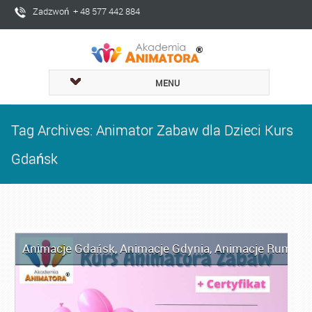
Zadzwoń + 48 577 442 884
MENU
Tag Archives: Animator Zabaw dla Dzieci Kurs
Gdańsk
Animacje Gdańsk
,
Animacje Gdynia
,
Animacje Rumia
,
A