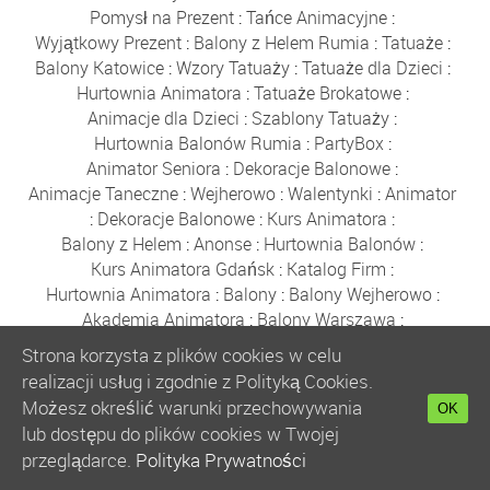
Pomysł na Prezent
:
Tańce Animacyjne
:
Wyjątkowy Prezent
:
Balony z Helem Rumia
:
Tatuaże
:
Balony Katowice
:
Wzory Tatuaży
:
Tatuaże dla Dzieci
:
Hurtownia Animatora
:
Tatuaże Brokatowe
:
Animacje dla Dzieci
:
Szablony Tatuaży
:
Hurtownia Balonów Rumia
:
PartyBox
:
Animator Seniora
:
Dekoracje Balonowe
:
Animacje Taneczne
:
Wejherowo
:
Walentynki
:
Animator
:
Dekoracje Balonowe
:
Kurs Animatora
:
Balony z Helem
:
Anonse
:
Hurtownia Balonów
:
Kurs Animatora Gdańsk
:
Katalog Firm
:
Hurtownia Animatora
:
Balony
:
Balony Wejherowo
:
Akademia Animatora
:
Balony Warszawa
:
Bańki Mydlane
:
Hurtownia Balonów
:
Balony Reda
:
Strona korzysta z plików cookies w celu
Gdynia
:
Sklep z Balonami Rumia
:
Boże Narodzenie
:
realizacji usług i zgodnie z Polityką Cookies.
Balony Poznań
:
Zabawki
:
Balony Kraków
:
Możesz określić warunki przechowywania
OK
Balony Wrocław
:
Balony Łódź
:
Kurs Animatora
:
lub dostępu do plików cookies w Twojej
Kurs Animatora Online
:
Polecany Sklep
:
przeglądarce.
Polityka Prywatności
Kurs Animatora Zabaw dla Dzieci Online
:
Kurs Online
: