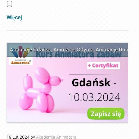
[…]
Więcej
Animacje Gdańsk
,
Animacje Gdynia
,
Animacje Rumia
,
A
19
Lut
2024
by
Akademia Animatora