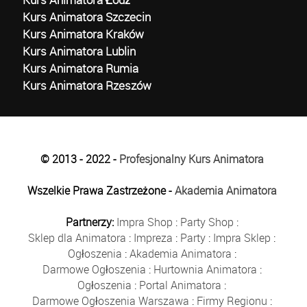
Kurs Animatora Szczecin
Kurs Animatora Kraków
Kurs Animatora Lublin
Kurs Animatora Rumia
Kurs Animatora Rzeszów
© 2013 - 2022 -
Profesjonalny Kurs Animatora
Wszelkie Prawa Zastrzeżone -
Akademia Animatora
Partnerzy:
Impra Shop
:
Party Shop
:
Sklep dla Animatora
:
Impreza
:
Party
:
Impra Sklep
:
Ogłoszenia
:
Akademia Animatora
:
Darmowe Ogłoszenia
:
Hurtownia Animatora
:
Ogłoszenia
:
Portal Animatora
:
Darmowe Ogłoszenia Warszawa
:
Firmy Regionu
: