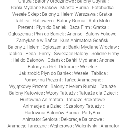
Gratka
:
Balony Urodzinowe
:
Balony Gdynia
:
Bańki Mydlane Kraków
:
Miasto Rumia
:
Fotobudka
:
Wesele Sklep
:
Balony z Helem Warszawa
:
Gratka
:
Tablica
:
Halloween
:
Balony Rumia
:
Auto Moto
:
Prezent
:
Płyn do Baniek
:
Baza Firm
:
Gratka
:
Ogłoszenia
:
Płyn do Baniek
:
Anonse
:
Balony Foliowe
:
Zamykanie w Bańce
:
Kurs Animatora Gdańsk
:
Balony z Helem
:
Ogłoszenia
:
Bańki Mydlane Wrocław
:
Tablica
:
Reda
:
Firmy
:
Świecące Balony
:
Solidne Firmy
:
Hel do Balonów
:
Gdańsk
:
Bańki Mydlane
:
Anonse
:
Balony na Hel
:
Dekoracje Weselne
:
Jak zrobić Płyn do Baniek
:
Wesele
:
Tablica
:
Pomysł na Prezent
:
Tańce Animacyjne
:
Wyjątkowy Prezent
:
Balony z Helem Rumia
:
Tatuaże
:
Balony Katowice
:
Wzory Tatuaży
:
Tatuaże dla Dzieci
:
Hurtownia Animatora
:
Tatuaże Brokatowe
:
Animacje dla Dzieci
:
Szablony Tatuaży
:
Hurtownia Balonów Rumia
:
PartyBox
:
Animator Seniora
:
Dekoracje Balonowe
:
Animacje Taneczne
:
Wejherowo
:
Walentynki
:
Animator