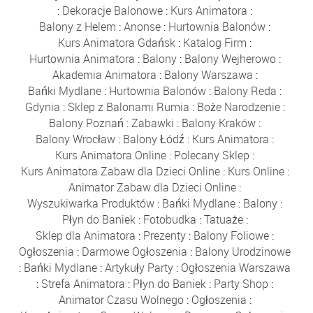
:
Dekoracje Balonowe
:
Kurs Animatora
:
Balony z Helem
:
Anonse
:
Hurtownia Balonów
:
Kurs Animatora Gdańsk
:
Katalog Firm
:
Hurtownia Animatora
:
Balony
:
Balony Wejherowo
:
Akademia Animatora
:
Balony Warszawa
:
Bańki Mydlane
:
Hurtownia Balonów
:
Balony Reda
:
Gdynia
:
Sklep z Balonami Rumia
:
Boże Narodzenie
:
Balony Poznań
:
Zabawki
:
Balony Kraków
:
Balony Wrocław
:
Balony Łódź
:
Kurs Animatora
:
Kurs Animatora Online
:
Polecany Sklep
:
Kurs Animatora Zabaw dla Dzieci Online
:
Kurs Online
:
Animator Zabaw dla Dzieci Online
:
Wyszukiwarka Produktów
:
Bańki Mydlane
:
Balony
:
Płyn do Baniek
:
Fotobudka
:
Tatuaże
:
Sklep dla Animatora
:
Prezenty
:
Balony Foliowe
:
Ogłoszenia
:
Darmowe Ogłoszenia
:
Balony Urodzinowe
:
Bańki Mydlane
:
Artykuły Party
:
Ogłoszenia Warszawa
:
Strefa Animatora
:
Płyn do Baniek
:
Party Shop
:
Animator Czasu Wolnego
:
Ogłoszenia
: