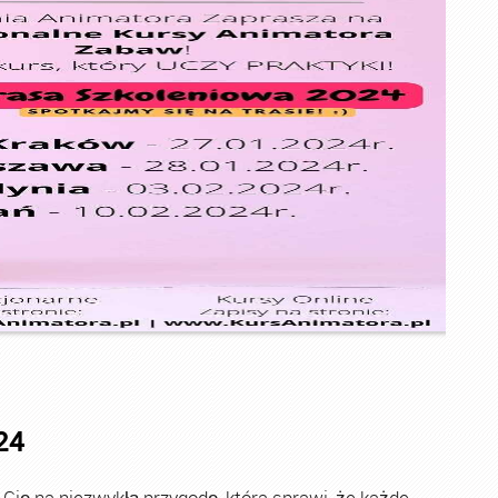
24
ę na niezwykłą przygodę, która sprawi, że każde