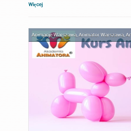
Więcej
Animacje Warszawa
,
Animator Warszawa
,
An