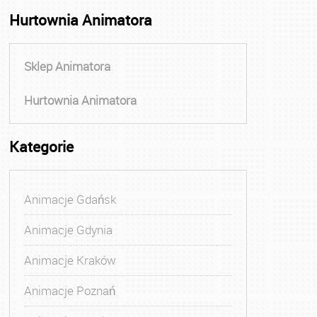
Hurtownia Animatora
Sklep Animatora
Hurtownia Animatora
Kategorie
Animacje Gdańsk
Animacje Gdynia
Animacje Kraków
Animacje Poznań