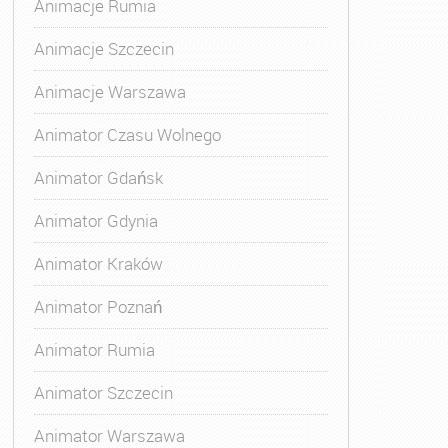
Animacje Rumia
Animacje Szczecin
Animacje Warszawa
 Animatora
,
Kurs Animatora Czasu Wolnego
,
Kurs Animato
Animator Czasu Wolnego
Animator Gdańsk
Animator Gdynia
Animator Kraków
Animator Poznań
Animator Rumia
Animator Szczecin
Animator Warszawa