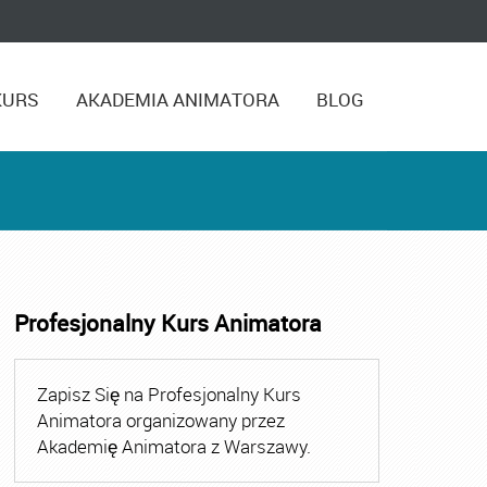
KURS
AKADEMIA ANIMATORA
BLOG
Profesjonalny Kurs Animatora
tor Zabaw Warszawa
,
Kurs Animatora
,
Kurs Animatora Cz
Zapisz Się na Profesjonalny Kurs
Animatora organizowany przez
Akademię Animatora z Warszawy.