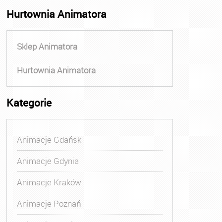
Hurtownia Animatora
Sklep Animatora
Hurtownia Animatora
Kategorie
Animacje Gdańsk
Animacje Gdynia
Animacje Kraków
Animacje Poznań