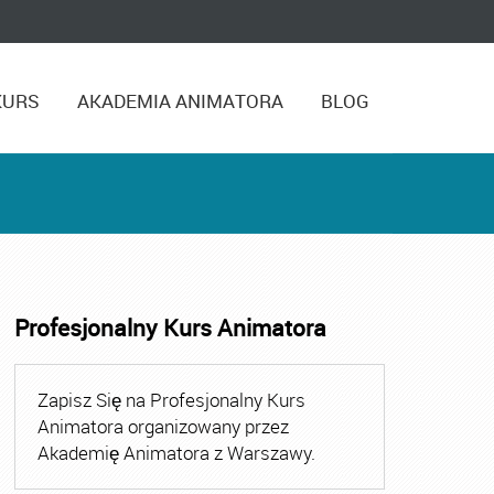
KURS
AKADEMIA ANIMATORA
BLOG
Profesjonalny Kurs Animatora
ora
,
Kurs Animatora Czasu Wolnego
,
Kurs Animatora Cza
Zapisz Się na Profesjonalny Kurs
Animatora organizowany przez
Akademię Animatora z Warszawy.