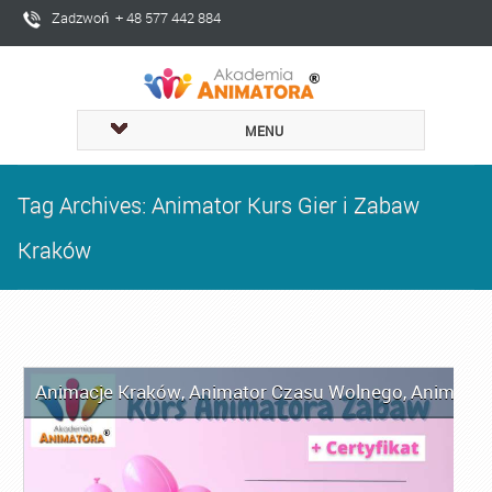
Zadzwoń + 48 577 442 884
MENU
Tag Archives: Animator Kurs Gier i Zabaw
Kraków
Animacje Kraków
,
Animator Czasu Wolnego
,
Animator