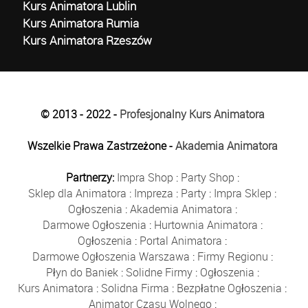
Kurs Animatora Lublin
Kurs Animatora Rumia
Kurs Animatora Rzeszów
© 2013 - 2022 -
Profesjonalny Kurs Animatora
Wszelkie Prawa Zastrzeżone -
Akademia Animatora
Partnerzy:
Impra Shop
:
Party Shop
:
Sklep dla Animatora
:
Impreza
:
Party
:
Impra Sklep
:
Ogłoszenia
:
Akademia Animatora
:
Darmowe Ogłoszenia
:
Hurtownia Animatora
:
Ogłoszenia
:
Portal Animatora
:
Darmowe Ogłoszenia Warszawa
:
Firmy Regionu
:
Płyn do Baniek
:
Solidne Firmy
:
Ogłoszenia
:
Kurs Animatora
:
Solidna Firma
:
Bezpłatne Ogłoszenia
:
Animator Czasu Wolnego
: