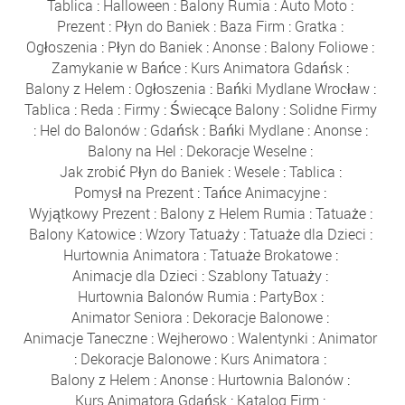
Tablica
:
Halloween
:
Balony Rumia
:
Auto Moto
:
Prezent
:
Płyn do Baniek
:
Baza Firm
:
Gratka
:
Ogłoszenia
:
Płyn do Baniek
:
Anonse
:
Balony Foliowe
:
Zamykanie w Bańce
:
Kurs Animatora Gdańsk
:
Balony z Helem
:
Ogłoszenia
:
Bańki Mydlane Wrocław
:
Tablica
:
Reda
:
Firmy
:
Świecące Balony
:
Solidne Firmy
:
Hel do Balonów
:
Gdańsk
:
Bańki Mydlane
:
Anonse
:
Balony na Hel
:
Dekoracje Weselne
:
Jak zrobić Płyn do Baniek
:
Wesele
:
Tablica
:
Pomysł na Prezent
:
Tańce Animacyjne
:
Wyjątkowy Prezent
:
Balony z Helem Rumia
:
Tatuaże
:
Balony Katowice
:
Wzory Tatuaży
:
Tatuaże dla Dzieci
:
Hurtownia Animatora
:
Tatuaże Brokatowe
:
Animacje dla Dzieci
:
Szablony Tatuaży
:
Hurtownia Balonów Rumia
:
PartyBox
:
Animator Seniora
:
Dekoracje Balonowe
:
Animacje Taneczne
:
Wejherowo
:
Walentynki
:
Animator
:
Dekoracje Balonowe
:
Kurs Animatora
:
Balony z Helem
:
Anonse
:
Hurtownia Balonów
:
Kurs Animatora Gdańsk
:
Katalog Firm
: