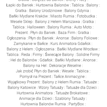
Łapki do Baniek
:
Hurtownia Balonów
:
Tablica
:
Balony
:
Gratka
:
Balony Urodzinowe
:
Balony Gdynia
:
Bańki Mydlane Kraków
:
Miasto Rumia
:
Fotobudka
:
Wesele Sklep
:
Balony z Helem Warszawa
:
Gratka
:
Tablica
:
Halloween
:
Balony Rumia
:
Auto Moto
:
Prezent
:
Płyn do Baniek
:
Baza Firm
:
Gratka
:
Ogłoszenia
:
Płyn do Baniek
:
Anonse
:
Balony Foliowe
:
Zamykanie w Bańce
:
Kurs Animatora Gdańsk
:
Balony z Helem
:
Ogłoszenia
:
Bańki Mydlane Wrocław
:
Tablica
:
Reda
:
Firmy
:
Świecące Balony
:
Solidne Firmy
:
Hel do Balonów
:
Gdańsk
:
Bańki Mydlane
:
Anonse
:
Balony na Hel
:
Dekoracje Weselne
:
Jak zrobić Płyn do Baniek
:
Wesele
:
Tablica
:
Pomysł na Prezent
:
Tańce Animacyjne
:
Wyjątkowy Prezent
:
Balony z Helem Rumia
:
Tatuaże
:
Balony Katowice
:
Wzory Tatuaży
:
Tatuaże dla Dzieci
:
Hurtownia Animatora
:
Tatuaże Brokatowe
:
Animacje dla Dzieci
:
Szablony Tatuaży
:
Hurtownia Balonów Rumia
:
PartyBox
: