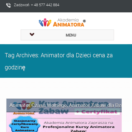
Zadzwoń + 48 577 442 884
MENU
Tag Archives: Animator dla Dzieci cena za
godzinę
Animator Czasu Wolnego
,
Animator Zabaw dla Dzieci
,