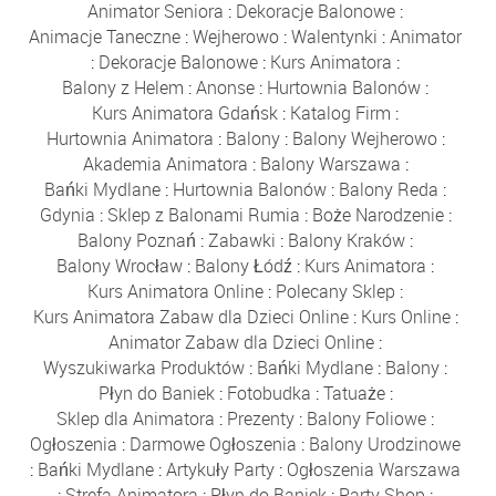
Animator Seniora
:
Dekoracje Balonowe
:
Animacje Taneczne
:
Wejherowo
:
Walentynki
:
Animator
:
Dekoracje Balonowe
:
Kurs Animatora
:
Balony z Helem
:
Anonse
:
Hurtownia Balonów
:
Kurs Animatora Gdańsk
:
Katalog Firm
:
Hurtownia Animatora
:
Balony
:
Balony Wejherowo
:
Akademia Animatora
:
Balony Warszawa
:
Bańki Mydlane
:
Hurtownia Balonów
:
Balony Reda
:
Gdynia
:
Sklep z Balonami Rumia
:
Boże Narodzenie
:
Balony Poznań
:
Zabawki
:
Balony Kraków
:
Balony Wrocław
:
Balony Łódź
:
Kurs Animatora
:
Kurs Animatora Online
:
Polecany Sklep
:
Kurs Animatora Zabaw dla Dzieci Online
:
Kurs Online
:
Animator Zabaw dla Dzieci Online
:
Wyszukiwarka Produktów
:
Bańki Mydlane
:
Balony
:
Płyn do Baniek
:
Fotobudka
:
Tatuaże
:
Sklep dla Animatora
:
Prezenty
:
Balony Foliowe
:
Ogłoszenia
:
Darmowe Ogłoszenia
:
Balony Urodzinowe
:
Bańki Mydlane
:
Artykuły Party
:
Ogłoszenia Warszawa
:
Strefa Animatora
:
Płyn do Baniek
:
Party Shop
: