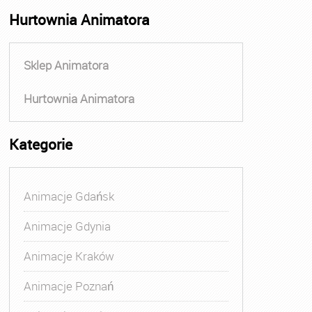
Hurtownia Animatora
Sklep Animatora
Hurtownia Animatora
Kategorie
Animacje Gdańsk
Animacje Gdynia
Animacje Kraków
Animacje Poznań