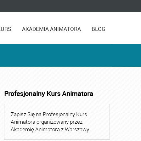
KURS
AKADEMIA ANIMATORA
BLOG
Profesjonalny Kurs Animatora
,
Kurs Animatora Czasu Wolnego Warszawa
,
Kurs Animato
Zapisz Się na Profesjonalny Kurs
Animatora organizowany przez
Akademię Animatora z Warszawy.