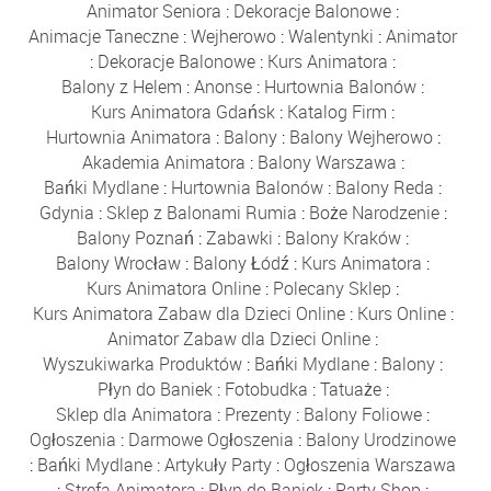
Animator Seniora
:
Dekoracje Balonowe
:
Animacje Taneczne
:
Wejherowo
:
Walentynki
:
Animator
:
Dekoracje Balonowe
:
Kurs Animatora
:
Balony z Helem
:
Anonse
:
Hurtownia Balonów
:
Kurs Animatora Gdańsk
:
Katalog Firm
:
Hurtownia Animatora
:
Balony
:
Balony Wejherowo
:
Akademia Animatora
:
Balony Warszawa
:
Bańki Mydlane
:
Hurtownia Balonów
:
Balony Reda
:
Gdynia
:
Sklep z Balonami Rumia
:
Boże Narodzenie
:
Balony Poznań
:
Zabawki
:
Balony Kraków
:
Balony Wrocław
:
Balony Łódź
:
Kurs Animatora
:
Kurs Animatora Online
:
Polecany Sklep
:
Kurs Animatora Zabaw dla Dzieci Online
:
Kurs Online
:
Animator Zabaw dla Dzieci Online
:
Wyszukiwarka Produktów
:
Bańki Mydlane
:
Balony
:
Płyn do Baniek
:
Fotobudka
:
Tatuaże
:
Sklep dla Animatora
:
Prezenty
:
Balony Foliowe
:
Ogłoszenia
:
Darmowe Ogłoszenia
:
Balony Urodzinowe
:
Bańki Mydlane
:
Artykuły Party
:
Ogłoszenia Warszawa
:
Strefa Animatora
:
Płyn do Baniek
:
Party Shop
: