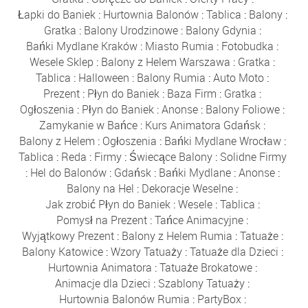
Łapki do Baniek
:
Hurtownia Balonów
:
Tablica
:
Balony
:
Gratka
:
Balony Urodzinowe
:
Balony Gdynia
:
Bańki Mydlane Kraków
:
Miasto Rumia
:
Fotobudka
:
Wesele Sklep
:
Balony z Helem Warszawa
:
Gratka
:
Tablica
:
Halloween
:
Balony Rumia
:
Auto Moto
:
Prezent
:
Płyn do Baniek
:
Baza Firm
:
Gratka
:
Ogłoszenia
:
Płyn do Baniek
:
Anonse
:
Balony Foliowe
:
Zamykanie w Bańce
:
Kurs Animatora Gdańsk
:
Balony z Helem
:
Ogłoszenia
:
Bańki Mydlane Wrocław
:
Tablica
:
Reda
:
Firmy
:
Świecące Balony
:
Solidne Firmy
:
Hel do Balonów
:
Gdańsk
:
Bańki Mydlane
:
Anonse
:
Balony na Hel
:
Dekoracje Weselne
:
Jak zrobić Płyn do Baniek
:
Wesele
:
Tablica
:
Pomysł na Prezent
:
Tańce Animacyjne
:
Wyjątkowy Prezent
:
Balony z Helem Rumia
:
Tatuaże
:
Balony Katowice
:
Wzory Tatuaży
:
Tatuaże dla Dzieci
:
Hurtownia Animatora
:
Tatuaże Brokatowe
:
Animacje dla Dzieci
:
Szablony Tatuaży
:
Hurtownia Balonów Rumia
:
PartyBox
: