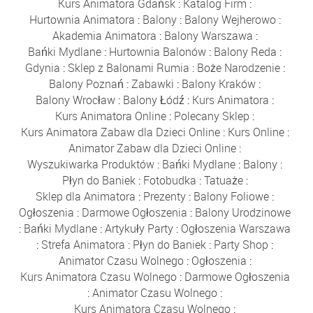
Kurs Animatora Gdańsk
:
Katalog Firm
:
Hurtownia Animatora
:
Balony
:
Balony Wejherowo
:
Akademia Animatora
:
Balony Warszawa
:
Bańki Mydlane
:
Hurtownia Balonów
:
Balony Reda
:
Gdynia
:
Sklep z Balonami Rumia
:
Boże Narodzenie
:
Balony Poznań
:
Zabawki
:
Balony Kraków
:
Balony Wrocław
:
Balony Łódź
:
Kurs Animatora
:
Kurs Animatora Online
:
Polecany Sklep
:
Kurs Animatora Zabaw dla Dzieci Online
:
Kurs Online
:
Animator Zabaw dla Dzieci Online
:
Wyszukiwarka Produktów
:
Bańki Mydlane
:
Balony
:
Płyn do Baniek
:
Fotobudka
:
Tatuaże
:
Sklep dla Animatora
:
Prezenty
:
Balony Foliowe
:
Ogłoszenia
:
Darmowe Ogłoszenia
:
Balony Urodzinowe
:
Bańki Mydlane
:
Artykuły Party
:
Ogłoszenia Warszawa
:
Strefa Animatora
:
Płyn do Baniek
:
Party Shop
:
Animator Czasu Wolnego
:
Ogłoszenia
:
Kurs Animatora Czasu Wolnego
:
Darmowe Ogłoszenia
:
Animator Czasu Wolnego
:
Kurs Animatora Czasu Wolnego
: