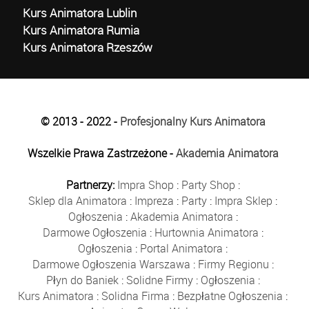
Kurs Animatora Lublin
Kurs Animatora Rumia
Kurs Animatora Rzeszów
© 2013 - 2022 -
Profesjonalny Kurs Animatora
Wszelkie Prawa Zastrzeżone -
Akademia Animatora
Partnerzy:
Impra Shop
:
Party Shop
:
Sklep dla Animatora
:
Impreza
:
Party
:
Impra Sklep
:
Ogłoszenia
:
Akademia Animatora
:
Darmowe Ogłoszenia
:
Hurtownia Animatora
:
Ogłoszenia
:
Portal Animatora
:
Darmowe Ogłoszenia Warszawa
:
Firmy Regionu
:
Płyn do Baniek
:
Solidne Firmy
:
Ogłoszenia
:
Kurs Animatora
:
Solidna Firma
:
Bezpłatne Ogłoszenia
: