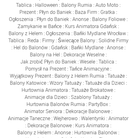
Tablica
:
Halloween
:
Balony Rumia
:
Auto Moto
:
Prezent
:
Płyn do Baniek
:
Baza Firm
:
Gratka
:
Ogłoszenia
:
Płyn do Baniek
:
Anonse
:
Balony Foliowe
:
Zamykanie w Bańce
:
Kurs Animatora Gdańsk
:
Balony z Helem
:
Ogłoszenia
:
Bańki Mydlane Wrocław
:
Tablica
:
Reda
:
Firmy
:
Świecące Balony
:
Solidne Firmy
:
Hel do Balonów
:
Gdańsk
:
Bańki Mydlane
:
Anonse
:
Balony na Hel
:
Dekoracje Weselne
:
Jak zrobić Płyn do Baniek
:
Wesele
:
Tablica
:
Pomysł na Prezent
:
Tańce Animacyjne
:
Wyjątkowy Prezent
:
Balony z Helem Rumia
:
Tatuaże
:
Balony Katowice
:
Wzory Tatuaży
:
Tatuaże dla Dzieci
:
Hurtownia Animatora
:
Tatuaże Brokatowe
:
Animacje dla Dzieci
:
Szablony Tatuaży
:
Hurtownia Balonów Rumia
:
PartyBox
:
Animator Seniora
:
Dekoracje Balonowe
:
Animacje Taneczne
:
Wejherowo
:
Walentynki
:
Animator
:
Dekoracje Balonowe
:
Kurs Animatora
:
Balony z Helem
:
Anonse
:
Hurtownia Balonów
: