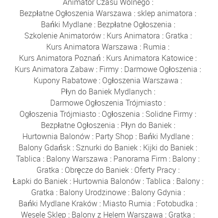
Animator Czasu Wolnego
:
Bezpłatne Ogłoszenia Warszawa
:
sklep animatora
:
Bańki Mydlane
:
Bezpłatne Ogłoszenia
:
Szkolenie Animatorów
:
Kurs Animatora
:
Gratka
:
Kurs Animatora Warszawa
:
Rumia
:
Kurs Animatora Poznań
:
Kurs Animatora Katowice
:
Kurs Animatora Zabaw
:
Firmy
:
Darmowe Ogłoszenia
:
Kupony Rabatowe
:
Ogłoszenia Warszawa
:
Płyn do Baniek Mydlanych
:
Darmowe Ogłoszenia Trójmiasto
:
Ogłoszenia Trójmiasto
:
Ogłoszenia
:
Solidne Firmy
:
Bezpłatne Ogłoszenia
:
Płyn do Baniek
:
Hurtownia Balonów
:
Party Shop
:
Bańki Mydlane
:
Balony Gdańsk
:
Sznurki do Baniek
:
Kijki do Baniek
:
Tablica
:
Balony Warszawa
:
Panorama Firm
:
Balony
:
Gratka
:
Obręcze do Baniek
:
Oferty Pracy
:
Łapki do Baniek
:
Hurtownia Balonów
:
Tablica
:
Balony
:
Gratka
:
Balony Urodzinowe
:
Balony Gdynia
:
Bańki Mydlane Kraków
:
Miasto Rumia
:
Fotobudka
:
Wesele Sklep
:
Balony z Helem Warszawa
:
Gratka
: