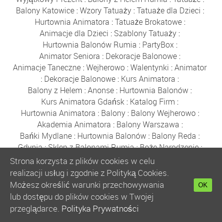
Balony Katowice
:
Wzory Tatuaży
:
Tatuaże dla Dzieci
:
Hurtownia Animatora
:
Tatuaże Brokatowe
:
Animacje dla Dzieci
:
Szablony Tatuaży
:
Hurtownia Balonów Rumia
:
PartyBox
:
Animator Seniora
:
Dekoracje Balonowe
:
Animacje Taneczne
:
Wejherowo
:
Walentynki
:
Animator
:
Dekoracje Balonowe
:
Kurs Animatora
:
Balony z Helem
:
Anonse
:
Hurtownia Balonów
:
Kurs Animatora Gdańsk
:
Katalog Firm
:
Hurtownia Animatora
:
Balony
:
Balony Wejherowo
:
Akademia Animatora
:
Balony Warszawa
:
Bańki Mydlane
:
Hurtownia Balonów
:
Balony Reda
:
Gdynia
:
Sklep z Balonami Rumia
:
Boże Narodzenie
:
Balony Poznań
:
Zabawki
:
Balony Kraków
:
Strona korzysta z plików cookies w celu
Balony Wrocław
:
Balony Łódź
:
Kurs Animatora
:
realizacji usług i zgodnie z Polityką Cookies.
Kurs Animatora Online
:
Polecany Sklep
:
Możesz określić warunki przechowywania
OK
Kurs Animatora Zabaw dla Dzieci Online
:
Kurs Online
:
lub dostępu do plików cookies w Twojej
Animator Zabaw dla Dzieci Online
:
przeglądarce.
Polityka Prywatności
Wyszukiwarka Produktów
:
Bańki Mydlane
:
Balony
: