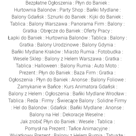
Bezpłatne Ogłoszenia
:
Płyn do Baniek
:
Hurtownia Balonów
:
Party Shop
:
Bańki Mydlane
:
Balony Gdańsk
:
Sznurki do Baniek
:
Kijki do Baniek
:
Tablica
:
Balony Warszawa
:
Panorama Firm
:
Balony
:
Gratka
:
Obręcze do Baniek
:
Oferty Pracy
:
Łapki do Baniek
:
Hurtownia Balonów
:
Tablica
:
Balony
:
Gratka
:
Balony Urodzinowe
:
Balony Gdynia
:
Bańki Mydlane Kraków
:
Miasto Rumia
:
Fotobudka
:
Wesele Sklep
:
Balony z Helem Warszawa
:
Gratka
:
Tablica
:
Halloween
:
Balony Rumia
:
Auto Moto
:
Prezent
:
Płyn do Baniek
:
Baza Firm
:
Gratka
:
Ogłoszenia
:
Płyn do Baniek
:
Anonse
:
Balony Foliowe
:
Zamykanie w Bańce
:
Kurs Animatora Gdańsk
:
Balony z Helem
:
Ogłoszenia
:
Bańki Mydlane Wrocław
:
Tablica
:
Reda
:
Firmy
:
Świecące Balony
:
Solidne Firmy
:
Hel do Balonów
:
Gdańsk
:
Bańki Mydlane
:
Anonse
:
Balony na Hel
:
Dekoracje Weselne
:
Jak zrobić Płyn do Baniek
:
Wesele
:
Tablica
:
Pomysł na Prezent
:
Tańce Animacyjne
:
Wyjątkowy Prezent
:
Balony z Helem Rumia
:
Tatuaże
: