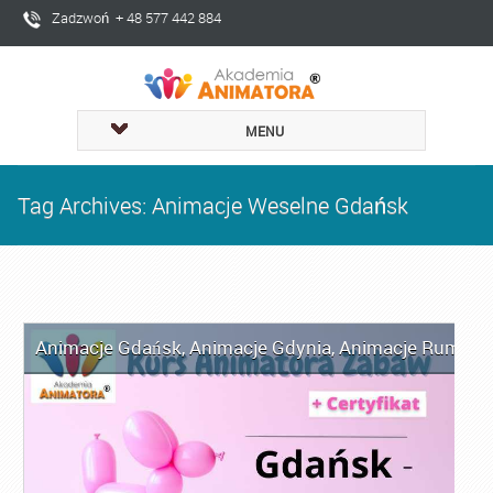
Zadzwoń + 48 577 442 884
MENU
Tag Archives: Animacje Weselne Gdańsk
Animacje Gdańsk
,
Animacje Gdynia
,
Animacje Rumia
,
A