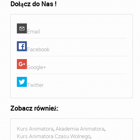
Dołącz do Nas !
Email
Facebook
Google+
Twitter
Zobacz również:
Kurs Animatora
,
Akademia Animatora
,
Kurs Animatora Czasu Wolnego
,