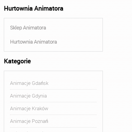
Hurtownia Animatora
Sklep Animatora
Hurtownia Animatora
Kategorie
Animacje Gdańsk
Animacje Gdynia
Animacje Kraków
Animacje Poznań