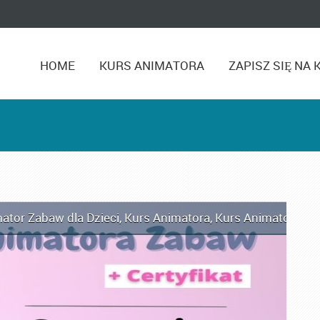
HOME
KURS ANIMATORA
ZAPISZ SIĘ NA 
ator Zabaw dla Dzieci
,
Kurs Animatora
,
Kurs Animatora C