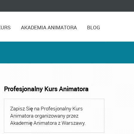
KURS
AKADEMIA ANIMATORA
BLOG
Profesjonalny Kurs Animatora
zasu Wolnego
,
Kurs Animatora Czasu Wolnego Szczecin
,
Ku
Zapisz Się na Profesjonalny Kurs
Animatora organizowany przez
Akademię Animatora z Warszawy.