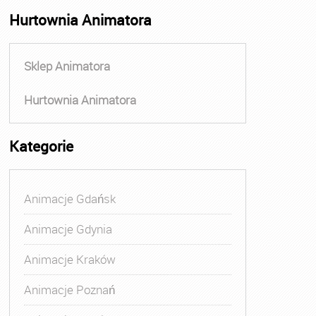
Hurtownia Animatora
Sklep Animatora
Hurtownia Animatora
Kategorie
Animacje Gdańsk
Animacje Gdynia
Animacje Kraków
Animacje Poznań