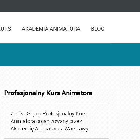
KURS
AKADEMIA ANIMATORA
BLOG
Profesjonalny Kurs Animatora
ora
,
Kurs Animatora Czasu Wolnego
,
Kurs Animatora Cza
Zapisz Się na Profesjonalny Kurs
Animatora organizowany przez
Akademię Animatora z Warszawy.