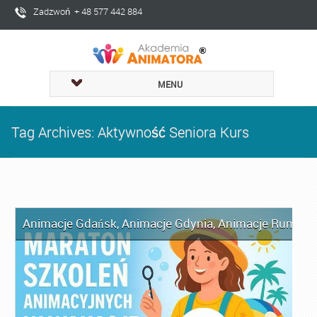
Zadzwoń + 48 577 442 884
MENU
Tag Archives: Aktywność Seniora Kurs
Animacje Gdańsk
,
Animacje Gdynia
,
Animacje Rumia
,
A