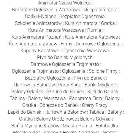
Animator Czasu Wolnego
:
Bezpłatne Ogłoszenia Warszawa
:
sklep animatora
:
Bańki Mydlane
:
Bezpłatne Ogłoszenia
:
Szkolenie Animatorów
:
Kurs Animatora
:
Gratka
:
Kurs Animatora Warszawa
:
Rumia
:
Kurs Animatora Poznań
:
Kurs Animatora Katowice
:
Kurs Animatora Zabaw
:
Firmy
:
Darmowe Ogłoszenia
:
Kupony Rabatowe
:
Ogłoszenia Warszawa
:
Płyn do Baniek Mydlanych
:
Darmowe Ogłoszenia Trójmiasto
:
Ogłoszenia Trójmiasto
:
Ogłoszenia
:
Solidne Firmy
:
Bezpłatne Ogłoszenia
:
Płyn do Baniek
:
Hurtownia Balonów
:
Party Shop
:
Bańki Mydlane
:
Balony Gdańsk
:
Sznurki do Baniek
:
Kijki do Baniek
:
Tablica
:
Balony Warszawa
:
Panorama Firm
:
Balony
:
Gratka
:
Obręcze do Baniek
:
Oferty Pracy
:
Łapki do Baniek
:
Hurtownia Balonów
:
Tablica
:
Balony
:
Gratka
:
Balony Urodzinowe
:
Balony Gdynia
:
Bańki Mydlane Kraków
:
Miasto Rumia
:
Fotobudka
:
Wesele Sklep
:
Balony z Helem Warszawa
:
Gratka
: