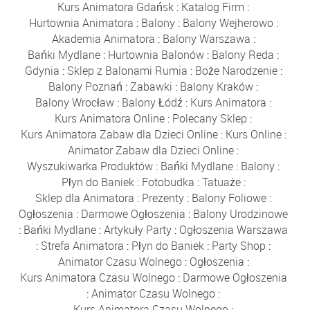
Kurs Animatora Gdańsk
:
Katalog Firm
:
Hurtownia Animatora
:
Balony
:
Balony Wejherowo
:
Akademia Animatora
:
Balony Warszawa
:
Bańki Mydlane
:
Hurtownia Balonów
:
Balony Reda
:
Gdynia
:
Sklep z Balonami Rumia
:
Boże Narodzenie
:
Balony Poznań
:
Zabawki
:
Balony Kraków
:
Balony Wrocław
:
Balony Łódź
:
Kurs Animatora
:
Kurs Animatora Online
:
Polecany Sklep
:
Kurs Animatora Zabaw dla Dzieci Online
:
Kurs Online
:
Animator Zabaw dla Dzieci Online
:
Wyszukiwarka Produktów
:
Bańki Mydlane
:
Balony
:
Płyn do Baniek
:
Fotobudka
:
Tatuaże
:
Sklep dla Animatora
:
Prezenty
:
Balony Foliowe
:
Ogłoszenia
:
Darmowe Ogłoszenia
:
Balony Urodzinowe
:
Bańki Mydlane
:
Artykuły Party
:
Ogłoszenia Warszawa
:
Strefa Animatora
:
Płyn do Baniek
:
Party Shop
:
Animator Czasu Wolnego
:
Ogłoszenia
:
Kurs Animatora Czasu Wolnego
:
Darmowe Ogłoszenia
:
Animator Czasu Wolnego
:
Kurs Animatora Czasu Wolnego
: