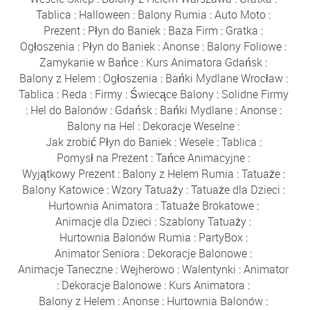
Tablica
:
Halloween
:
Balony Rumia
:
Auto Moto
:
Prezent
:
Płyn do Baniek
:
Baza Firm
:
Gratka
:
Ogłoszenia
:
Płyn do Baniek
:
Anonse
:
Balony Foliowe
:
Zamykanie w Bańce
:
Kurs Animatora Gdańsk
:
Balony z Helem
:
Ogłoszenia
:
Bańki Mydlane Wrocław
:
Tablica
:
Reda
:
Firmy
:
Świecące Balony
:
Solidne Firmy
:
Hel do Balonów
:
Gdańsk
:
Bańki Mydlane
:
Anonse
:
Balony na Hel
:
Dekoracje Weselne
:
Jak zrobić Płyn do Baniek
:
Wesele
:
Tablica
:
Pomysł na Prezent
:
Tańce Animacyjne
:
Wyjątkowy Prezent
:
Balony z Helem Rumia
:
Tatuaże
:
Balony Katowice
:
Wzory Tatuaży
:
Tatuaże dla Dzieci
:
Hurtownia Animatora
:
Tatuaże Brokatowe
:
Animacje dla Dzieci
:
Szablony Tatuaży
:
Hurtownia Balonów Rumia
:
PartyBox
:
Animator Seniora
:
Dekoracje Balonowe
:
Animacje Taneczne
:
Wejherowo
:
Walentynki
:
Animator
:
Dekoracje Balonowe
:
Kurs Animatora
:
Balony z Helem
:
Anonse
:
Hurtownia Balonów
: