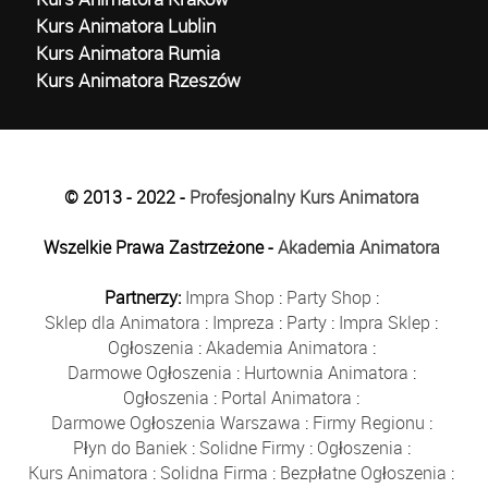
Kurs Animatora Lublin
Kurs Animatora Rumia
Kurs Animatora Rzeszów
© 2013 - 2022 -
Profesjonalny Kurs Animatora
Wszelkie Prawa Zastrzeżone -
Akademia Animatora
Partnerzy:
Impra Shop
:
Party Shop
:
Sklep dla Animatora
:
Impreza
:
Party
:
Impra Sklep
:
Ogłoszenia
:
Akademia Animatora
:
Darmowe Ogłoszenia
:
Hurtownia Animatora
:
Ogłoszenia
:
Portal Animatora
:
Darmowe Ogłoszenia Warszawa
:
Firmy Regionu
:
Płyn do Baniek
:
Solidne Firmy
:
Ogłoszenia
:
Kurs Animatora
:
Solidna Firma
:
Bezpłatne Ogłoszenia
: