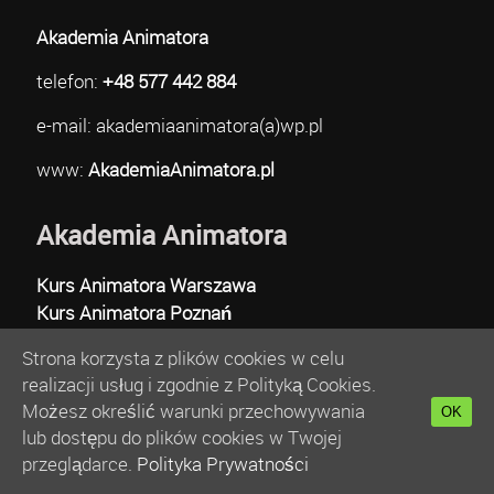
Akademia Animatora
telefon:
+48 577 442 884
e-mail: akademiaanimatora(a)wp.pl
www:
AkademiaAnimatora.pl
Akademia Animatora
Kurs Animatora Warszawa
Kurs Animatora Poznań
Kurs Animatora Gdańsk
Strona korzysta z plików cookies w celu
Kurs Animatora Katowice
realizacji usług i zgodnie z Polityką Cookies.
Kurs Animatora Gdynia
Możesz określić warunki przechowywania
OK
Kurs Animatora Wrocław
lub dostępu do plików cookies w Twojej
Kurs Animatora Bydgoszcz
przeglądarce.
Polityka Prywatności
Kurs Animatora Łódź