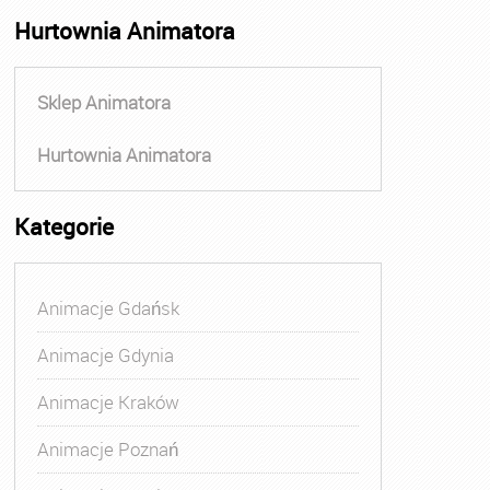
Hurtownia Animatora
Sklep Animatora
Hurtownia Animatora
Kategorie
Animacje Gdańsk
Animacje Gdynia
Animacje Kraków
Animacje Poznań