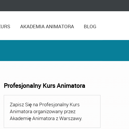
KURS
AKADEMIA ANIMATORA
BLOG
Profesjonalny Kurs Animatora
zasu Wolnego
,
Kurs Animatora Czasu Wolnego Szczecin
,
Ku
Zapisz Się na Profesjonalny Kurs
Animatora organizowany przez
Akademię Animatora z Warszawy.