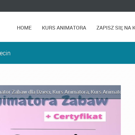
HOME
KURS ANIMATORA
ZAPISZ SIĘ NA 
ecin
ator Zabaw dla Dzieci
,
Kurs Animatora
,
Kurs Animatora C