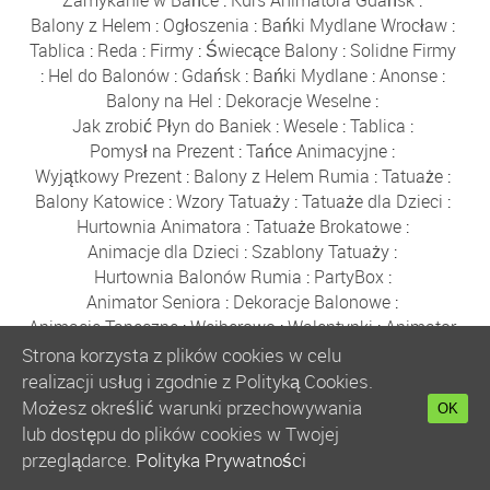
Zamykanie w Bańce
:
Kurs Animatora Gdańsk
:
Balony z Helem
:
Ogłoszenia
:
Bańki Mydlane Wrocław
:
Tablica
:
Reda
:
Firmy
:
Świecące Balony
:
Solidne Firmy
:
Hel do Balonów
:
Gdańsk
:
Bańki Mydlane
:
Anonse
:
Balony na Hel
:
Dekoracje Weselne
:
Jak zrobić Płyn do Baniek
:
Wesele
:
Tablica
:
Pomysł na Prezent
:
Tańce Animacyjne
:
Wyjątkowy Prezent
:
Balony z Helem Rumia
:
Tatuaże
:
Balony Katowice
:
Wzory Tatuaży
:
Tatuaże dla Dzieci
:
Hurtownia Animatora
:
Tatuaże Brokatowe
:
Animacje dla Dzieci
:
Szablony Tatuaży
:
Hurtownia Balonów Rumia
:
PartyBox
:
Animator Seniora
:
Dekoracje Balonowe
:
Animacje Taneczne
:
Wejherowo
:
Walentynki
:
Animator
:
Dekoracje Balonowe
:
Kurs Animatora
:
Strona korzysta z plików cookies w celu
Balony z Helem
:
Anonse
:
Hurtownia Balonów
:
realizacji usług i zgodnie z Polityką Cookies.
Kurs Animatora Gdańsk
:
Katalog Firm
:
Możesz określić warunki przechowywania
OK
Hurtownia Animatora
:
Balony
:
Balony Wejherowo
:
lub dostępu do plików cookies w Twojej
Akademia Animatora
:
Balony Warszawa
:
przeglądarce.
Polityka Prywatności
Bańki Mydlane
:
Hurtownia Balonów
:
Balony Reda
: