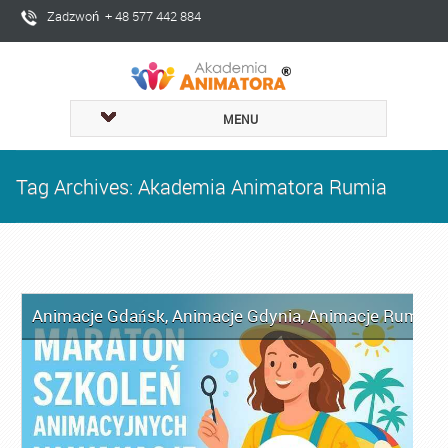
Zadzwoń + 48 577 442 884
MENU
Tag Archives: Akademia Animatora Rumia
Animacje Gdańsk
,
Animacje Gdynia
,
Animacje Rumia
,
A