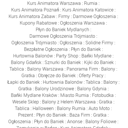
Kurs Animatora Warszawa
:
Rumia
:
Kurs Animatora Poznań
:
Kurs Animatora Katowice
:
Kurs Animatora Zabaw
:
Firmy
:
Darmowe Ogłoszenia
:
Kupony Rabatowe
:
Ogłoszenia Warszawa
:
Płyn do Baniek Mydlanych
:
Darmowe Ogłoszenia Trójmiasto
:
Ogłoszenia Trójmiasto
:
Ogłoszenia
:
Solidne Firmy
:
Bezpłatne Ogłoszenia
:
Płyn do Baniek
:
Hurtownia Balonów
:
Party Shop
:
Bańki Mydlane
:
Balony Gdańsk
:
Sznurki do Baniek
:
Kijki do Baniek
:
Tablica
:
Balony Warszawa
:
Panorama Firm
:
Balony
:
Gratka
:
Obręcze do Baniek
:
Oferty Pracy
:
Łapki do Baniek
:
Hurtownia Balonów
:
Tablica
:
Balony
:
Gratka
:
Balony Urodzinowe
:
Balony Gdynia
:
Bańki Mydlane Kraków
:
Miasto Rumia
:
Fotobudka
:
Wesele Sklep
:
Balony z Helem Warszawa
:
Gratka
:
Tablica
:
Halloween
:
Balony Rumia
:
Auto Moto
:
Prezent
:
Płyn do Baniek
:
Baza Firm
:
Gratka
:
Ogłoszenia
:
Płyn do Baniek
:
Anonse
:
Balony Foliowe
: