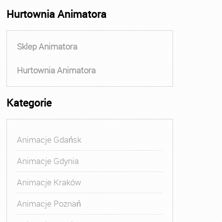
Hurtownia Animatora
Sklep Animatora
Hurtownia Animatora
Kategorie
Animacje Gdańsk
Animacje Gdynia
Animacje Kraków
Animacje Poznań