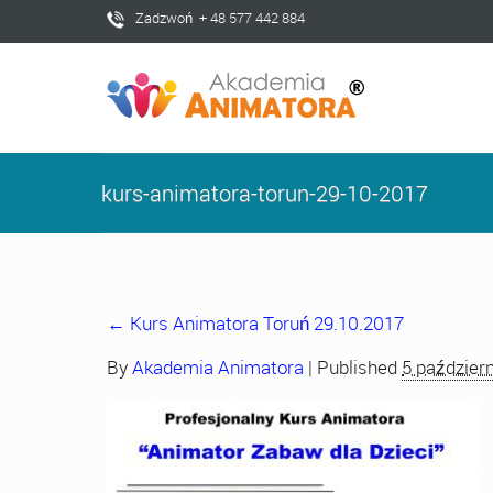
Zadzwoń + 48 577 442 884
kurs-animatora-torun-29-10-2017
←
Kurs Animatora Toruń 29.10.2017
By
Akademia Animatora
|
Published
5 paździer