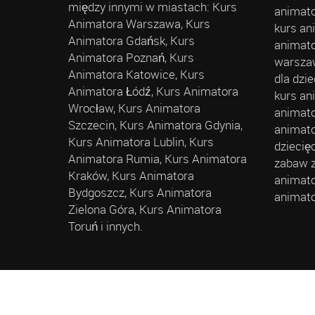
między innymi w miastach: Kurs
animato
Animatora Warszawa, Kurs
kurs an
Animatora Gdańsk, Kurs
animato
Animatora Poznań, Kurs
warszaw
Animatora Katowice, Kurs
dla dzi
Animatora Łódź, Kurs Animatora
kurs an
Wrocław, Kurs Animatora
animato
Szczecin, Kurs Animatora Gdynia,
animato
Kurs Animatora Lublin, Kurs
dziecię
Animatora Rumia, Kurs Animatora
zabaw z
Kraków, Kurs Animatora
animato
Bydgoszcz, Kurs Animatora
animato
Zielona Góra, Kurs Animatora
Toruń i innych.