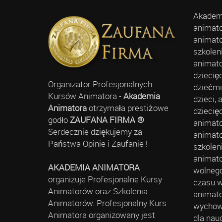
Akademi
animato
animato
szkolen
animato
dziecię
Organizator Profesjonalnych
dziećmi
Kursów Animatora -
Akademia
dzieci,
Animatora
otrzymała prestiżowe
dziecię
godło
ZAUFANA FIRMA ®
animato
Serdecznie dziękujemy za
animato
Państwa Opinie i Zaufanie !
szkolen
animato
AKADEMIA ANIMATORA
wolnego
organizuje Profesjonalne Kursy
czasu w
Animatorów oraz Szkolenia
animato
Animatorów. Profesjonalny Kurs
wychowa
Animatora organizowany jest
dla nau