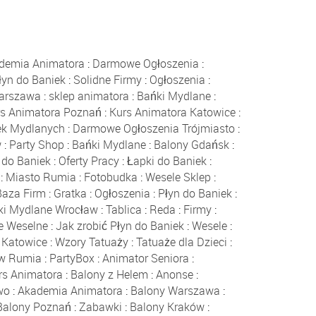
demia Animatora
:
Darmowe Ogłoszenia
:
łyn do Baniek
:
Solidne Firmy
:
Ogłoszenia
:
Warszawa
:
sklep animatora
:
Bańki Mydlane
:
rs Animatora Poznań
:
Kurs Animatora Katowice
:
ek Mydlanych
:
Darmowe Ogłoszenia Trójmiasto
:
w
:
Party Shop
:
Bańki Mydlane
:
Balony Gdańsk
:
 do Baniek
:
Oferty Pracy
:
Łapki do Baniek
:
:
Miasto Rumia
:
Fotobudka
:
Wesele Sklep
:
Baza Firm
:
Gratka
:
Ogłoszenia
:
Płyn do Baniek
:
ki Mydlane Wrocław
:
Tablica
:
Reda
:
Firmy
:
e Weselne
:
Jak zrobić Płyn do Baniek
:
Wesele
:
 Katowice
:
Wzory Tatuaży
:
Tatuaże dla Dzieci
:
ów Rumia
:
PartyBox
:
Animator Seniora
:
rs Animatora
:
Balony z Helem
:
Anonse
:
wo
:
Akademia Animatora
:
Balony Warszawa
:
Balony Poznań
:
Zabawki
:
Balony Kraków
: