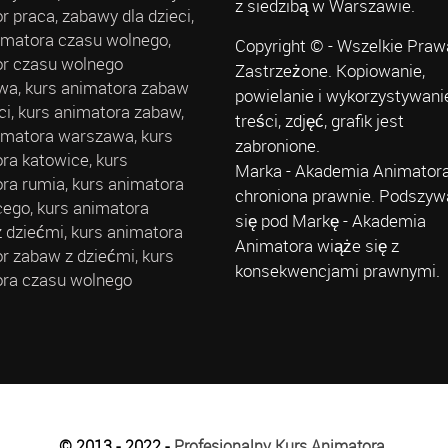
z siedzibą w Warszawie.
r praca, zabawy dla dzieci,
imatora czasu wolnego,
Copyright © - Wszelkie Praw
r czasu wolnego
Zastrzeżone. Kopiowanie,
a, kurs animatora zabaw
powielanie i wykorzystywani
eci, kurs animatora zabaw,
treści, zdjęć, grafik jest
imatora warszawa, kurs
zabronione.
ra katowice, kurs
Marka - Akademia Animatora
ra rumia, kurs animatora
chroniona prawnie. Podszyw
cego, kurs animatora
się pod Markę - Akademia
 dziećmi, kurs animatora
Animatora wiąże się z
r zabaw z dziećmi, kurs
konsekwencjami prawnymi.
ra czasu wolnego
© 2013 - 2022 -
Profesjonalny Kurs Animatora