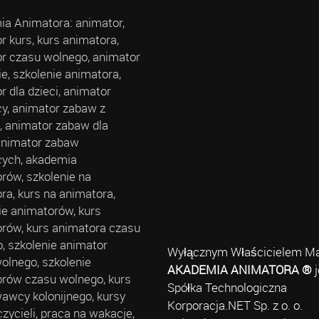
a Animatora: animator,
r kurs, kurs animatora,
r czasu wolnego, animator
ie, szkolenie animatora,
r dla dzieci, animator
cy, animator zabaw z
, animator zabaw dla
 animator zabaw
cych, akademia
rów, szkolenie na
ra, kurs na animatora,
ie animatorów, kurs
rów, kurs animatora czasu
, szkolenie animator
Wyłącznym Właścicielem Ma
olnego, szkolenie
AKADEMIA ANIMATORA ®
j
rów czasu wolnego, kurs
Spółka Technologiczna
wcy kolonijnego, kursy
Korporacja.NET Sp. z o. o.
czycieli, praca na wakacje,