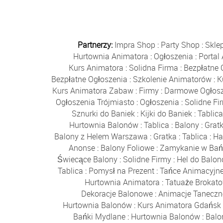
Partnerzy:
Impra Shop
:
Party Shop
:
Skle
Hurtownia Animatora
:
Ogłoszenia
:
Portal
Kurs Animatora
:
Solidna Firma
:
Bezpłatne 
Bezpłatne Ogłoszenia
:
Szkolenie Animatorów
:
K
Kurs Animatora Zabaw
:
Firmy
:
Darmowe Ogłosz
Ogłoszenia Trójmiasto
:
Ogłoszenia
:
Solidne Fi
Sznurki do Baniek
:
Kijki do Baniek
:
Tablic
Hurtownia Balonów
:
Tablica
:
Balony
:
Grat
Balony z Helem Warszawa
:
Gratka
:
Tablica
:
Ha
Anonse
:
Balony Foliowe
:
Zamykanie w Bań
Świecące Balony
:
Solidne Firmy
:
Hel do Balo
Tablica
:
Pomysł na Prezent
:
Tańce Animacyjn
Hurtownia Animatora
:
Tatuaże Brokat
Dekoracje Balonowe
:
Animacje Taneczn
Hurtownia Balonów
:
Kurs Animatora Gdańsk
Bańki Mydlane
:
Hurtownia Balonów
:
Balo