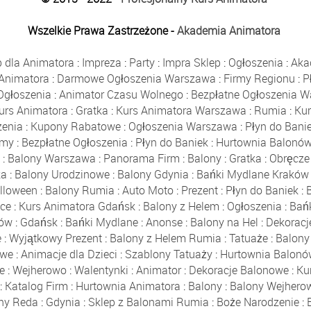
Wszelkie Prawa Zastrzeżone -
Akademia Animatora
p dla Animatora
:
Impreza
:
Party
:
Impra Sklep
:
Ogłoszenia
:
Aka
 Animatora
:
Darmowe Ogłoszenia Warszawa
:
Firmy Regionu
:
P
Ogłoszenia
:
Animator Czasu Wolnego
:
Bezpłatne Ogłoszenia 
urs Animatora
:
Gratka
:
Kurs Animatora Warszawa
:
Rumia
:
Ku
enia
:
Kupony Rabatowe
:
Ogłoszenia Warszawa
:
Płyn do Bani
rmy
:
Bezpłatne Ogłoszenia
:
Płyn do Baniek
:
Hurtownia Balonó
a
:
Balony Warszawa
:
Panorama Firm
:
Balony
:
Gratka
:
Obręcze
ka
:
Balony Urodzinowe
:
Balony Gdynia
:
Bańki Mydlane Kraków
lloween
:
Balony Rumia
:
Auto Moto
:
Prezent
:
Płyn do Baniek
:
ce
:
Kurs Animatora Gdańsk
:
Balony z Helem
:
Ogłoszenia
:
Bań
nów
:
Gdańsk
:
Bańki Mydlane
:
Anonse
:
Balony na Hel
:
Dekoracj
e
:
Wyjątkowy Prezent
:
Balony z Helem Rumia
:
Tatuaże
:
Balony
owe
:
Animacje dla Dzieci
:
Szablony Tatuaży
:
Hurtownia Balon
e
:
Wejherowo
:
Walentynki
:
Animator
:
Dekoracje Balonowe
:
Ku
:
Katalog Firm
:
Hurtownia Animatora
:
Balony
:
Balony Wejhero
ny Reda
:
Gdynia
:
Sklep z Balonami Rumia
:
Boże Narodzenie
: