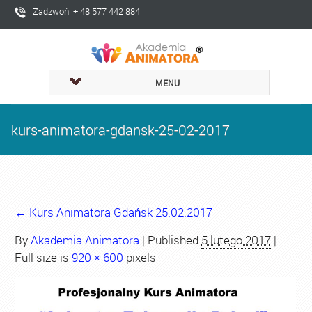
Zadzwoń + 48 577 442 884
MENU
kurs-animatora-gdansk-25-02-2017
←
Kurs Animatora Gdańsk 25.02.2017
By
Akademia Animatora
|
Published
5 lutego 2017
|
Full size is
920 × 600
pixels