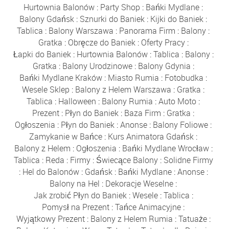
Hurtownia Balonów
:
Party Shop
:
Bańki Mydlane
:
Balony Gdańsk
:
Sznurki do Baniek
:
Kijki do Baniek
:
Tablica
:
Balony Warszawa
:
Panorama Firm
:
Balony
:
Gratka
:
Obręcze do Baniek
:
Oferty Pracy
:
Łapki do Baniek
:
Hurtownia Balonów
:
Tablica
:
Balony
:
Gratka
:
Balony Urodzinowe
:
Balony Gdynia
:
Bańki Mydlane Kraków
:
Miasto Rumia
:
Fotobudka
:
Wesele Sklep
:
Balony z Helem Warszawa
:
Gratka
:
Tablica
:
Halloween
:
Balony Rumia
:
Auto Moto
:
Prezent
:
Płyn do Baniek
:
Baza Firm
:
Gratka
:
Ogłoszenia
:
Płyn do Baniek
:
Anonse
:
Balony Foliowe
:
Zamykanie w Bańce
:
Kurs Animatora Gdańsk
:
Balony z Helem
:
Ogłoszenia
:
Bańki Mydlane Wrocław
:
Tablica
:
Reda
:
Firmy
:
Świecące Balony
:
Solidne Firmy
:
Hel do Balonów
:
Gdańsk
:
Bańki Mydlane
:
Anonse
:
Balony na Hel
:
Dekoracje Weselne
:
Jak zrobić Płyn do Baniek
:
Wesele
:
Tablica
:
Pomysł na Prezent
:
Tańce Animacyjne
:
Wyjątkowy Prezent
:
Balony z Helem Rumia
:
Tatuaże
: