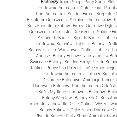
Partnerzy:
Impra Shop
:
Party Shop
:
Skle
Hurtownia Animatora
:
Ogłoszenia
:
Portal
Kurs Animatora
:
Solidna Firma
:
Bezpłatne 
Bezpłatne Ogłoszenia
:
Szkolenie Animatorów
:
K
Kurs Animatora Zabaw
:
Firmy
:
Darmowe Ogłosz
Ogłoszenia Trójmiasto
:
Ogłoszenia
:
Solidne Fi
Sznurki do Baniek
:
Kijki do Baniek
:
Tablic
Hurtownia Balonów
:
Tablica
:
Balony
:
Grat
Balony z Helem Warszawa
:
Gratka
:
Tablica
:
Ha
Anonse
:
Balony Foliowe
:
Zamykanie w Bań
Świecące Balony
:
Solidne Firmy
:
Hel do Balo
Tablica
:
Pomysł na Prezent
:
Tańce Animacyjn
Hurtownia Animatora
:
Tatuaże Brokat
Dekoracje Balonowe
:
Animacje Taneczn
Hurtownia Balonów
:
Kurs Animatora Gdańsk
Bańki Mydlane
:
Hurtownia Balonów
:
Balo
Balony Wrocław
:
Balony Łódź
:
Kurs An
Animator Zabaw dla Dzieci Online
:
Wyszukiwa
Balony Foliowe
:
Ogłoszenia
:
Darmowe Og
Płyn do Baniek
:
Party Shop
:
Animator Czas