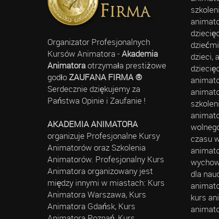
szkolen
animato
dziecię
Organizator Profesjonalnych
dziećmi
Kursów Animatora -
Akademia
dzieci,
Animatora
otrzymała prestiżowe
dziecię
godło
ZAUFANA FIRMA ®
animato
Serdecznie dziękujemy za
animato
Państwa Opinie i Zaufanie !
szkolen
animato
AKADEMIA ANIMATORA
wolnego
organizuje Profesjonalne Kursy
czasu w
Animatorów oraz Szkolenia
animato
Animatorów. Profesjonalny Kurs
wychowa
Animatora organizowany jest
dla nau
między innymi w miastach: Kurs
animato
Animatora Warszawa, Kurs
kurs an
Animatora Gdańsk, Kurs
animato
Animatora Poznań, Kurs