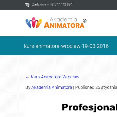
Zadzwoń + 48 577 442 884
kurs-animatora-wroclaw-19-03-2016
←
Kurs Animatora Wrocław
By
Akademia Animatora
|
Published
25 styczni