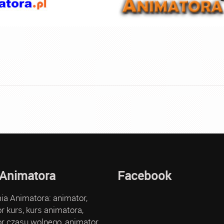
 Animatora
Facebook
a Animatora: animator,
r kurs, kurs animatora,
r czasu wolnego, animator