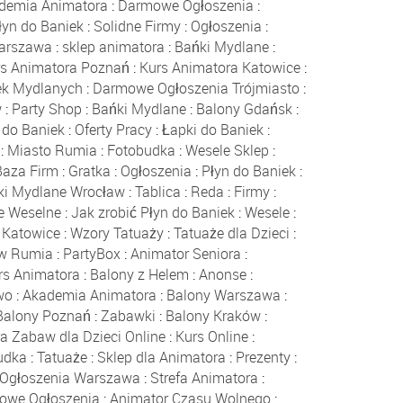
demia Animatora
:
Darmowe Ogłoszenia
:
łyn do Baniek
:
Solidne Firmy
:
Ogłoszenia
:
Warszawa
:
sklep animatora
:
Bańki Mydlane
:
rs Animatora Poznań
:
Kurs Animatora Katowice
:
ek Mydlanych
:
Darmowe Ogłoszenia Trójmiasto
:
w
:
Party Shop
:
Bańki Mydlane
:
Balony Gdańsk
:
 do Baniek
:
Oferty Pracy
:
Łapki do Baniek
:
:
Miasto Rumia
:
Fotobudka
:
Wesele Sklep
:
Baza Firm
:
Gratka
:
Ogłoszenia
:
Płyn do Baniek
:
ki Mydlane Wrocław
:
Tablica
:
Reda
:
Firmy
:
e Weselne
:
Jak zrobić Płyn do Baniek
:
Wesele
:
 Katowice
:
Wzory Tatuaży
:
Tatuaże dla Dzieci
:
ów Rumia
:
PartyBox
:
Animator Seniora
:
rs Animatora
:
Balony z Helem
:
Anonse
:
wo
:
Akademia Animatora
:
Balony Warszawa
:
Balony Poznań
:
Zabawki
:
Balony Kraków
:
a Zabaw dla Dzieci Online
:
Kurs Online
:
udka
:
Tatuaże
:
Sklep dla Animatora
:
Prezenty
:
Ogłoszenia Warszawa
:
Strefa Animatora
:
owe Ogłoszenia
:
Animator Czasu Wolnego
: