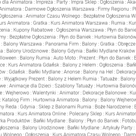
p dla Animatora
:
Impreza
:
Party
:
Impra Sklep
:
Ogłoszenia
:
Aka
 Animatora
:
Darmowe Ogłoszenia Warszawa
:
Firmy Regionu
:
P
Ogłoszenia
:
Animator Czasu Wolnego
:
Bezpłatne Ogłoszenia 
urs Animatora
:
Gratka
:
Kurs Animatora Warszawa
:
Rumia
:
Ku
enia
:
Kupony Rabatowe
:
Ogłoszenia Warszawa
:
Płyn do Bani
rmy
:
Bezpłatne Ogłoszenia
:
Płyn do Baniek
:
Hurtownia Balonó
a
:
Balony Warszawa
:
Panorama Firm
:
Balony
:
Gratka
:
Obręcze
ka
:
Balony Urodzinowe
:
Balony Gdynia
:
Bańki Mydlane Kraków
lloween
:
Balony Rumia
:
Auto Moto
:
Prezent
:
Płyn do Baniek
:
ce
:
Kurs Animatora Gdańsk
:
Balony z Helem
:
Ogłoszenia
:
Bań
nów
:
Gdańsk
:
Bańki Mydlane
:
Anonse
:
Balony na Hel
:
Dekoracj
e
:
Wyjątkowy Prezent
:
Balony z Helem Rumia
:
Tatuaże
:
Balony
owe
:
Animacje dla Dzieci
:
Szablony Tatuaży
:
Hurtownia Balon
e
:
Wejherowo
:
Walentynki
:
Animator
:
Dekoracje Balonowe
:
Ku
:
Katalog Firm
:
Hurtownia Animatora
:
Balony
:
Balony Wejhero
ny Reda
:
Gdynia
:
Sklep z Balonami Rumia
:
Boże Narodzenie
:
imatora
:
Kurs Animatora Online
:
Polecany Sklep
:
Kurs Animator
rka Produktów
:
Bańki Mydlane
:
Balony
:
Płyn do Baniek
:
Fotob
łoszenia
:
Balony Urodzinowe
:
Bańki Mydlane
:
Artykuły Party
:
u Wolnego
:
Ogłoszenia
:
Kurs Animatora Czasu Wolnego
:
Darm