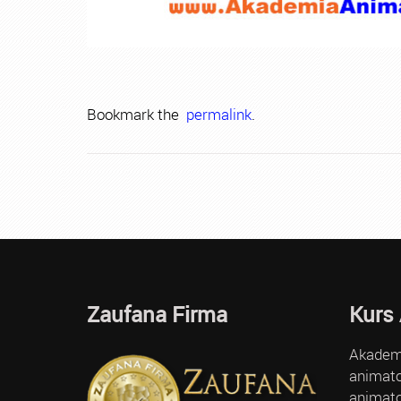
Bookmark the
permalink
.
Zaufana Firma
Kurs
Akademi
animato
animato