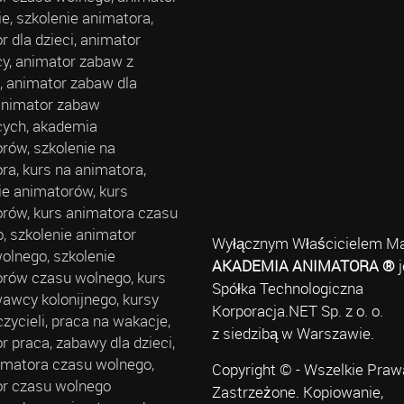
ie, szkolenie animatora,
r dla dzieci, animator
cy, animator zabaw z
, animator zabaw dla
 animator zabaw
cych, akademia
rów, szkolenie na
ra, kurs na animatora,
ie animatorów, kurs
rów, kurs animatora czasu
, szkolenie animator
Wyłącznym Właścicielem Ma
olnego, szkolenie
AKADEMIA ANIMATORA ®
j
rów czasu wolnego, kurs
Spółka Technologiczna
wcy kolonijnego, kursy
Korporacja.NET Sp. z o. o.
czycieli, praca na wakacje,
z siedzibą w Warszawie.
r praca, zabawy dla dzieci,
imatora czasu wolnego,
Copyright © - Wszelkie Praw
r czasu wolnego
Zastrzeżone. Kopiowanie,