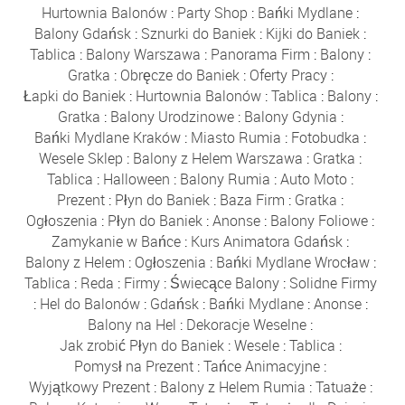
Hurtownia Balonów
:
Party Shop
:
Bańki Mydlane
:
Balony Gdańsk
:
Sznurki do Baniek
:
Kijki do Baniek
:
Tablica
:
Balony Warszawa
:
Panorama Firm
:
Balony
:
Gratka
:
Obręcze do Baniek
:
Oferty Pracy
:
Łapki do Baniek
:
Hurtownia Balonów
:
Tablica
:
Balony
:
Gratka
:
Balony Urodzinowe
:
Balony Gdynia
:
Bańki Mydlane Kraków
:
Miasto Rumia
:
Fotobudka
:
Wesele Sklep
:
Balony z Helem Warszawa
:
Gratka
:
Tablica
:
Halloween
:
Balony Rumia
:
Auto Moto
:
Prezent
:
Płyn do Baniek
:
Baza Firm
:
Gratka
:
Ogłoszenia
:
Płyn do Baniek
:
Anonse
:
Balony Foliowe
:
Zamykanie w Bańce
:
Kurs Animatora Gdańsk
:
Balony z Helem
:
Ogłoszenia
:
Bańki Mydlane Wrocław
:
Tablica
:
Reda
:
Firmy
:
Świecące Balony
:
Solidne Firmy
:
Hel do Balonów
:
Gdańsk
:
Bańki Mydlane
:
Anonse
:
Balony na Hel
:
Dekoracje Weselne
:
Jak zrobić Płyn do Baniek
:
Wesele
:
Tablica
:
Pomysł na Prezent
:
Tańce Animacyjne
:
Wyjątkowy Prezent
:
Balony z Helem Rumia
:
Tatuaże
: