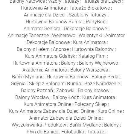
Balony Katowice
:
Wzory Tatuaży
:
Tatuaże dla Dzieci
:
Hurtownia Animatora
:
Tatuaże Brokatowe
:
Animacje dla Dzieci
:
Szablony Tatuaży
:
Hurtownia Balonów Rumia
:
PartyBox
:
Animator Seniora
:
Dekoracje Balonowe
:
Animacje Taneczne
:
Wejherowo
:
Walentynki
:
Animator
:
Dekoracje Balonowe
:
Kurs Animatora
:
Balony z Helem
:
Anonse
:
Hurtownia Balonów
:
Kurs Animatora Gdańsk
:
Katalog Firm
:
Hurtownia Animatora
:
Balony
:
Balony Wejherowo
:
Akademia Animatora
:
Balony Warszawa
:
Bańki Mydlane
:
Hurtownia Balonów
:
Balony Reda
:
Gdynia
:
Sklep z Balonami Rumia
:
Boże Narodzenie
:
Balony Poznań
:
Zabawki
:
Balony Kraków
:
Balony Wrocław
:
Balony Łódź
:
Kurs Animatora
:
Kurs Animatora Online
:
Polecany Sklep
:
Kurs Animatora Zabaw dla Dzieci Online
:
Kurs Online
:
Animator Zabaw dla Dzieci Online
:
Wyszukiwarka Produktów
:
Bańki Mydlane
:
Balony
:
Płyn do Baniek
:
Fotobudka
:
Tatuaże
: