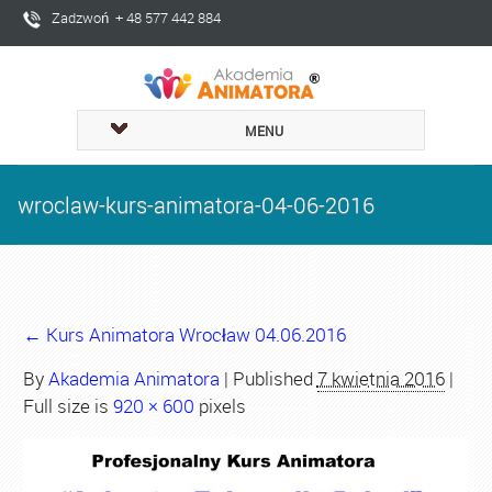
Zadzwoń + 48 577 442 884
MENU
wroclaw-kurs-animatora-04-06-2016
←
Kurs Animatora Wrocław 04.06.2016
By
Akademia Animatora
|
Published
7 kwietnia 2016
|
Full size is
920 × 600
pixels