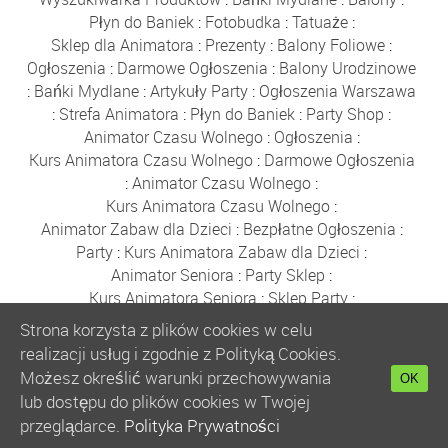
Płyn do Baniek
:
Fotobudka
:
Tatuaże
:
Sklep dla Animatora
:
Prezenty
:
Balony Foliowe
:
Ogłoszenia
:
Darmowe Ogłoszenia
:
Balony Urodzinowe
:
Bańki Mydlane
:
Artykuły Party
:
Ogłoszenia Warszawa
:
Strefa Animatora
:
Płyn do Baniek
:
Party Shop
:
Animator Czasu Wolnego
:
Ogłoszenia
:
Kurs Animatora Czasu Wolnego
:
Darmowe Ogłoszenia
:
Animator Czasu Wolnego
:
Kurs Animatora Czasu Wolnego
:
Animator Zabaw dla Dzieci
:
Bezpłatne Ogłoszenia
:
Party
:
Kurs Animatora Zabaw dla Dzieci
:
Animator Seniora
:
Party Sklep
:
Kurs Animatora Seniora
:
Sklep Party
:
Tatuaże dla Dzieci
:
Tatuaże Brokatowe
:
Ogłoszenia
:
Strona korzysta z plików cookies w celu
Ogłoszenia Darmowe
:
Zamykanie w Bańce
:
Warszawa
realizacji usług i zgodnie z Polityką Cookies.
:
Wydarzenia Warszawa
:
Firmy Warszawa
:
Możesz określić warunki przechowywania
OK
Ogłoszenia Warszawa
lub dostępu do plików cookies w Twojej
przeglądarce.
Polityka Prywatności