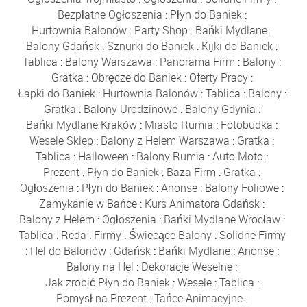
Bezpłatne Ogłoszenia
:
Płyn do Baniek
:
Hurtownia Balonów
:
Party Shop
:
Bańki Mydlane
:
Balony Gdańsk
:
Sznurki do Baniek
:
Kijki do Baniek
:
Tablica
:
Balony Warszawa
:
Panorama Firm
:
Balony
:
Gratka
:
Obręcze do Baniek
:
Oferty Pracy
:
Łapki do Baniek
:
Hurtownia Balonów
:
Tablica
:
Balony
:
Gratka
:
Balony Urodzinowe
:
Balony Gdynia
:
Bańki Mydlane Kraków
:
Miasto Rumia
:
Fotobudka
:
Wesele Sklep
:
Balony z Helem Warszawa
:
Gratka
:
Tablica
:
Halloween
:
Balony Rumia
:
Auto Moto
:
Prezent
:
Płyn do Baniek
:
Baza Firm
:
Gratka
:
Ogłoszenia
:
Płyn do Baniek
:
Anonse
:
Balony Foliowe
:
Zamykanie w Bańce
:
Kurs Animatora Gdańsk
:
Balony z Helem
:
Ogłoszenia
:
Bańki Mydlane Wrocław
:
Tablica
:
Reda
:
Firmy
:
Świecące Balony
:
Solidne Firmy
:
Hel do Balonów
:
Gdańsk
:
Bańki Mydlane
:
Anonse
:
Balony na Hel
:
Dekoracje Weselne
:
Jak zrobić Płyn do Baniek
:
Wesele
:
Tablica
:
Pomysł na Prezent
:
Tańce Animacyjne
: