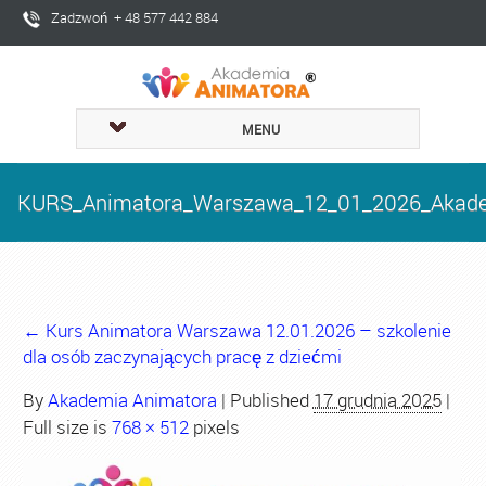
Zadzwoń + 48 577 442 884
MENU
KURS_Animatora_Warszawa_12_01_2026_Akade
←
Kurs Animatora Warszawa 12.01.2026 – szkolenie
dla osób zaczynających pracę z dziećmi
By
Akademia Animatora
|
Published
17 grudnia 2025
|
Full size is
768 × 512
pixels