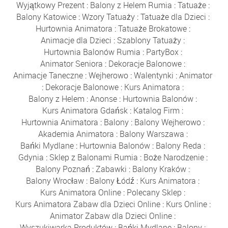
Wyjątkowy Prezent
:
Balony z Helem Rumia
:
Tatuaże
:
Balony Katowice
:
Wzory Tatuaży
:
Tatuaże dla Dzieci
:
Hurtownia Animatora
:
Tatuaże Brokatowe
:
Animacje dla Dzieci
:
Szablony Tatuaży
:
Hurtownia Balonów Rumia
:
PartyBox
:
Animator Seniora
:
Dekoracje Balonowe
:
Animacje Taneczne
:
Wejherowo
:
Walentynki
:
Animator
:
Dekoracje Balonowe
:
Kurs Animatora
:
Balony z Helem
:
Anonse
:
Hurtownia Balonów
:
Kurs Animatora Gdańsk
:
Katalog Firm
:
Hurtownia Animatora
:
Balony
:
Balony Wejherowo
:
Akademia Animatora
:
Balony Warszawa
:
Bańki Mydlane
:
Hurtownia Balonów
:
Balony Reda
:
Gdynia
:
Sklep z Balonami Rumia
:
Boże Narodzenie
:
Balony Poznań
:
Zabawki
:
Balony Kraków
:
Balony Wrocław
:
Balony Łódź
:
Kurs Animatora
:
Kurs Animatora Online
:
Polecany Sklep
:
Kurs Animatora Zabaw dla Dzieci Online
:
Kurs Online
:
Animator Zabaw dla Dzieci Online
:
Wyszukiwarka Produktów
:
Bańki Mydlane
:
Balony
: