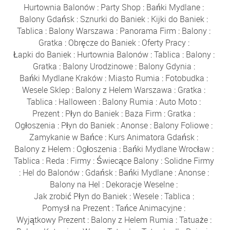
Hurtownia Balonów
:
Party Shop
:
Bańki Mydlane
:
Balony Gdańsk
:
Sznurki do Baniek
:
Kijki do Baniek
:
Tablica
:
Balony Warszawa
:
Panorama Firm
:
Balony
:
Gratka
:
Obręcze do Baniek
:
Oferty Pracy
:
Łapki do Baniek
:
Hurtownia Balonów
:
Tablica
:
Balony
:
Gratka
:
Balony Urodzinowe
:
Balony Gdynia
:
Bańki Mydlane Kraków
:
Miasto Rumia
:
Fotobudka
:
Wesele Sklep
:
Balony z Helem Warszawa
:
Gratka
:
Tablica
:
Halloween
:
Balony Rumia
:
Auto Moto
:
Prezent
:
Płyn do Baniek
:
Baza Firm
:
Gratka
:
Ogłoszenia
:
Płyn do Baniek
:
Anonse
:
Balony Foliowe
:
Zamykanie w Bańce
:
Kurs Animatora Gdańsk
:
Balony z Helem
:
Ogłoszenia
:
Bańki Mydlane Wrocław
:
Tablica
:
Reda
:
Firmy
:
Świecące Balony
:
Solidne Firmy
:
Hel do Balonów
:
Gdańsk
:
Bańki Mydlane
:
Anonse
:
Balony na Hel
:
Dekoracje Weselne
:
Jak zrobić Płyn do Baniek
:
Wesele
:
Tablica
:
Pomysł na Prezent
:
Tańce Animacyjne
:
Wyjątkowy Prezent
:
Balony z Helem Rumia
:
Tatuaże
: