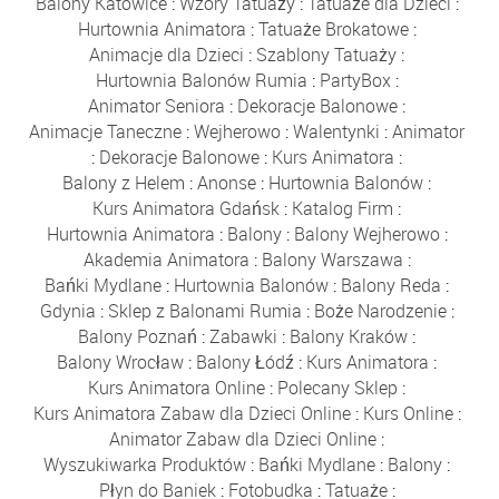
Balony Katowice
:
Wzory Tatuaży
:
Tatuaże dla Dzieci
:
Hurtownia Animatora
:
Tatuaże Brokatowe
:
Animacje dla Dzieci
:
Szablony Tatuaży
:
Hurtownia Balonów Rumia
:
PartyBox
:
Animator Seniora
:
Dekoracje Balonowe
:
Animacje Taneczne
:
Wejherowo
:
Walentynki
:
Animator
:
Dekoracje Balonowe
:
Kurs Animatora
:
Balony z Helem
:
Anonse
:
Hurtownia Balonów
:
Kurs Animatora Gdańsk
:
Katalog Firm
:
Hurtownia Animatora
:
Balony
:
Balony Wejherowo
:
Akademia Animatora
:
Balony Warszawa
:
Bańki Mydlane
:
Hurtownia Balonów
:
Balony Reda
:
Gdynia
:
Sklep z Balonami Rumia
:
Boże Narodzenie
:
Balony Poznań
:
Zabawki
:
Balony Kraków
:
Balony Wrocław
:
Balony Łódź
:
Kurs Animatora
:
Kurs Animatora Online
:
Polecany Sklep
:
Kurs Animatora Zabaw dla Dzieci Online
:
Kurs Online
:
Animator Zabaw dla Dzieci Online
:
Wyszukiwarka Produktów
:
Bańki Mydlane
:
Balony
:
Płyn do Baniek
:
Fotobudka
:
Tatuaże
: