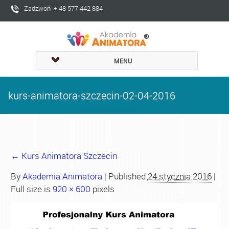
Zadzwoń + 48 577 442 884
MENU
kurs-animatora-szczecin-02-04-2016
←
Kurs Animatora Szczecin
By
Akademia Animatora
|
Published
24 stycznia 2016
|
Full size is
920 × 600
pixels