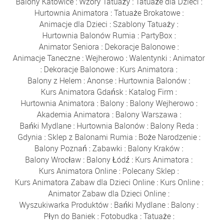
Balony Katowice
:
Wzory Tatuaży
:
Tatuaże dla Dzieci
:
Hurtownia Animatora
:
Tatuaże Brokatowe
:
Animacje dla Dzieci
:
Szablony Tatuaży
:
Hurtownia Balonów Rumia
:
PartyBox
:
Animator Seniora
:
Dekoracje Balonowe
:
Animacje Taneczne
:
Wejherowo
:
Walentynki
:
Animator
:
Dekoracje Balonowe
:
Kurs Animatora
:
Balony z Helem
:
Anonse
:
Hurtownia Balonów
:
Kurs Animatora Gdańsk
:
Katalog Firm
:
Hurtownia Animatora
:
Balony
:
Balony Wejherowo
:
Akademia Animatora
:
Balony Warszawa
:
Bańki Mydlane
:
Hurtownia Balonów
:
Balony Reda
:
Gdynia
:
Sklep z Balonami Rumia
:
Boże Narodzenie
:
Balony Poznań
:
Zabawki
:
Balony Kraków
:
Balony Wrocław
:
Balony Łódź
:
Kurs Animatora
:
Kurs Animatora Online
:
Polecany Sklep
:
Kurs Animatora Zabaw dla Dzieci Online
:
Kurs Online
:
Animator Zabaw dla Dzieci Online
:
Wyszukiwarka Produktów
:
Bańki Mydlane
:
Balony
:
Płyn do Baniek
:
Fotobudka
:
Tatuaże
: