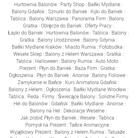
Hurtownia Balonów
:
Party Shop
:
Bańki Mydlane
:
Balony Gdańsk
:
Sznurki do Baniek
:
Kijki do Baniek
:
Tablica
:
Balony Warszawa
:
Panorama Firm
:
Balony
:
Gratka
:
Obręcze do Baniek
:
Oferty Pracy
:
Łapki do Baniek
:
Hurtownia Balonów
:
Tablica
:
Balony
:
Gratka
:
Balony Urodzinowe
:
Balony Gdynia
:
Bańki Mydlane Kraków
:
Miasto Rumia
:
Fotobudka
:
Wesele Sklep
:
Balony z Helem Warszawa
:
Gratka
:
Tablica
:
Halloween
:
Balony Rumia
:
Auto Moto
:
Prezent
:
Płyn do Baniek
:
Baza Firm
:
Gratka
:
Ogłoszenia
:
Płyn do Baniek
:
Anonse
:
Balony Foliowe
:
Zamykanie w Bańce
:
Kurs Animatora Gdańsk
:
Balony z Helem
:
Ogłoszenia
:
Bańki Mydlane Wrocław
:
Tablica
:
Reda
:
Firmy
:
Świecące Balony
:
Solidne Firmy
:
Hel do Balonów
:
Gdańsk
:
Bańki Mydlane
:
Anonse
:
Balony na Hel
:
Dekoracje Weselne
:
Jak zrobić Płyn do Baniek
:
Wesele
:
Tablica
:
Pomysł na Prezent
:
Tańce Animacyjne
:
Wyjątkowy Prezent
:
Balony z Helem Rumia
:
Tatuaże
: