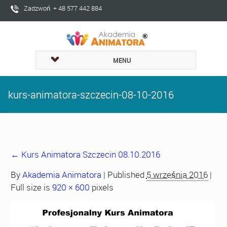
Zadzwoń + 48 577 442 884
MENU
kurs-animatora-szczecin-08-10-2016
←
Kurs Animatora Szczecin 08.10.2016
By
Akademia Animatora
|
Published
5 września 2016
|
Full size is
920 × 600
pixels